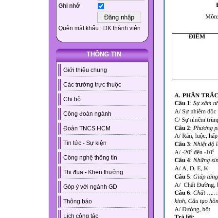
Ghi nhớ
Quên mật khẩu
ĐK thành viên
THÔNG TIN
Giới thiệu chung
Các trường trực thuộc
Chi bộ
Công đoàn ngành
Đoàn TNCS HCM
Tin tức - Sự kiện
Công nghệ thông tin
Thi đua - Khen thưởng
Góp ý với ngành GD
Thông báo
Lịch công tác