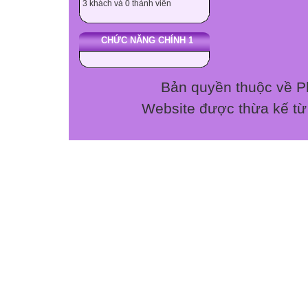
3 khách và 0 thành viên
nướng là:
A/ -200 đến -10
CHỨC NĂNG CHÍNH 1
Câu 4: Những sin
A/ A, D, E, K B/
Câu 5: Giúp tăng
Bản quyền thuộc về P
A/ Chất Đường, 
Website được thừa kế t
Câu 6: Chất ………
cơ bắp, tổ chức
cơ thể.
A/ Đường, bột B
Trả lời:
1
2
3
4
5
6
