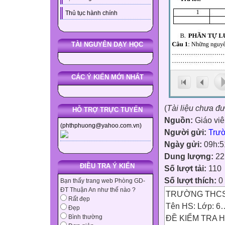
Thủ tục hành chính
TÀI NGUYÊN DẠY HỌC
CÁC Ý KIẾN MỚI NHẤT
(
Tài liệu chưa đ
HỖ TRỢ TRỰC TUYẾN
Nguồn:
Giáo vi
(phthphuong@yahoo.com.vn)
Người gửi:
Trư
Ngày gửi:
09h:5
Dung lượng:
22
ĐIỀU TRA Ý KIẾN
Số lượt tải:
110
Số lượt thích:
0
Bạn thấy trang web Phòng GD-
ĐT Thuận An như thế nào ?
TRƯỜNG TH
Rất đẹp
Tên HS: Lớp: 6
Đẹp
ĐỀ KIỂM TRA H
Bình thường