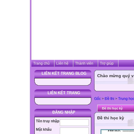
Trang chủ
Liên hệ
Thành viên
Trợ giúp
LIÊN KẾT TRANG BLOG
Chào mừng quý vị 
LIÊN KẾT TRANG
Gốc
>
Đề thi
>
Trung họ
Đề thi học kỳ
ĐĂNG NHẬP
Đề thi học kỳ
Tên truy nhập
Mật khẩu