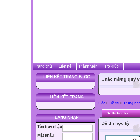
Trang chủ
Liên hệ
Thành viên
Trợ giúp
LIÊN KẾT TRANG BLOG
Chào mừng quý vị 
LIÊN KẾT TRANG
Gốc
>
Đề thi
>
Trung họ
Đề thi học kỳ
ĐĂNG NHẬP
Đề thi học kỳ
Tên truy nhập
Mật khẩu