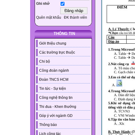
Ghi nhớ
Quên mật khẩu
ĐK thành viên
THÔNG TIN
Giới thiệu chung
Các trường trực thuộc
Chi bộ
Công đoàn ngành
Đoàn TNCS HCM
Tin tức - Sự kiện
Công nghệ thông tin
Thi đua - Khen thưởng
Góp ý với ngành GD
Thông báo
Lịch công tác