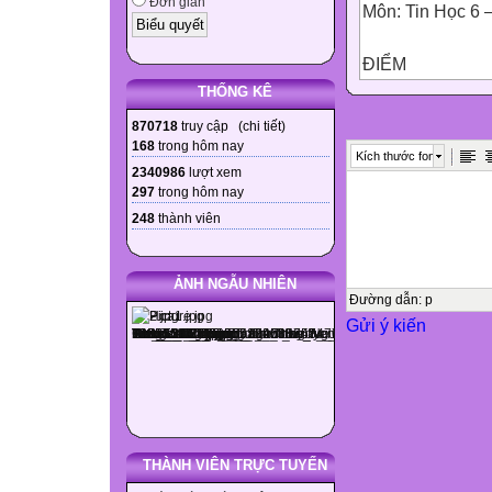
Đơn giản
Môn: Tin Học 6 – T
ĐIỂM
Điểm ghi bằn
THỐNG KÊ
.............................
870718
truy cập (
chi tiết
)
Giám khảo ký, gh
168
trong hôm nay
Kích thước font
.............................
2340986
lượt xem
297
trong hôm nay
Tên, chữ kí gi
248
thành viên
GT1:......................
GT2:......................

ẢNH NGẪU NHIÊN

Đường dẫn
:
p
Gửi ý kiến
A. Lý Thuyết: ( 3
*Chọn câu trả lờ
Câu
1
2
3
THÀNH VIÊN TRỰC TUYẾN
4