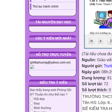
Thủ tục hành chính
TÀI NGUYÊN DẠY HỌC
CÁC Ý KIẾN MỚI NHẤT
(
Tài liệu chưa đ
HỖ TRỢ TRỰC TUYẾN
Nguồn:
Giáo vi
(phthphuong@yahoo.com.vn)
Người gửi:
Trư
Ngày gửi:
08h:2
Dung lượng:
81
ĐIỀU TRA Ý KIẾN
Số lượt tải:
72
Số lượt thích:
0
Bạn thấy trang web Phòng GD-
ĐT Thuận An như thế nào ?
TRƯỜNG THC
Rất đẹp
Tên HS: Lớp: 6
Đẹp
ĐỀ KIỂM TRA H
Bình thường