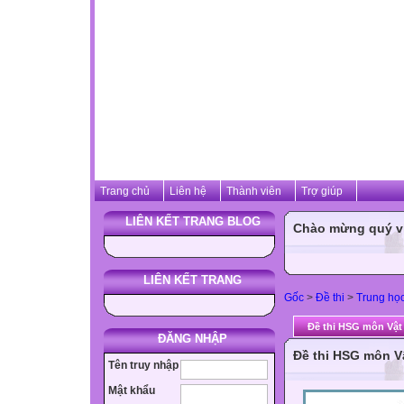
Trang chủ
Liên hệ
Thành viên
Trợ giúp
LIÊN KẾT TRANG BLOG
Chào mừng quý vị 
LIÊN KẾT TRANG
Gốc
>
Đề thi
>
Trung họ
Đề thi HSG môn Vật 
ĐĂNG NHẬP
Đề thi HSG môn Vậ
Tên truy nhập
Mật khẩu