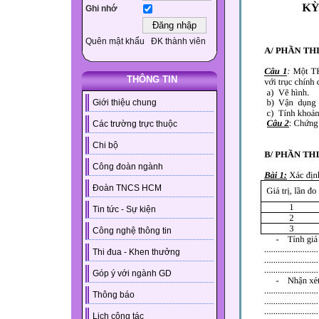
Ghi nhớ
Quên mật khẩu
ĐK thành viên
THÔNG TIN
Giới thiệu chung
Các trường trực thuộc
Chi bộ
Công đoàn ngành
Đoàn TNCS HCM
Tin tức - Sự kiện
Công nghệ thông tin
Thi đua - Khen thưởng
Góp ý với ngành GD
Thông báo
Lịch công tác