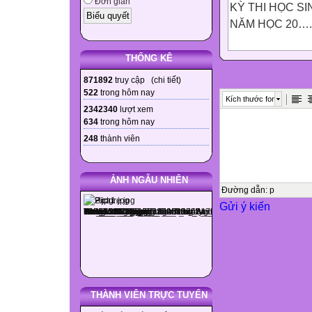
Đơn giản
KỲ THI HỌC SI
NĂM HỌC 20….
THỐNG KÊ
A/ PHẦN THI LÝ
871892
truy cập (
chi tiết
)
522
trong hôm nay
Kích thước font
Câu 1: Một TKHT 
2342340
lượt xem
634
trong hôm nay
vuông góc với t
248
thành viên
cùng chiều với v
Vẽ hình.
Vận dụng kiến th
ẢNH NGẪU NHIÊN
Tính khoảng các
Đường dẫn
:
p
Gửi ý kiến
Câu 2: Chứng mi
thì
= + +…+ ( là côn
B/ PHẦN THI T
THÀNH VIÊN TRỰC TUYẾN
Bài 1: Xác định 