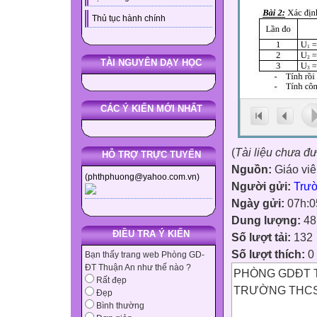
Thủ tục hành chính
TÀI NGUYÊN DẠY HỌC
CÁC Ý KIẾN MỚI NHẤT
(
Tài liệu chưa đ
HỖ TRỢ TRỰC TUYẾN
Nguồn:
Giáo vi
(phthphuong@yahoo.com.vn)
Người gửi:
Trư
Ngày gửi:
07h:0
Dung lượng:
48
ĐIỀU TRA Ý KIẾN
Số lượt tải:
132
Số lượt thích:
0
Bạn thấy trang web Phòng GD-
ĐT Thuận An như thế nào ?
PHÒNG GDĐT 
Rất đẹp
TRƯỜNG TH
Đẹp
Bình thường