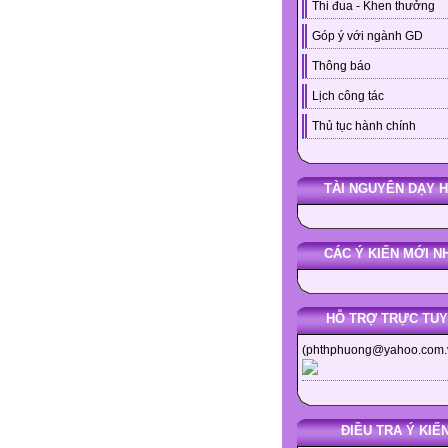
Thi đua - Khen thưởng
Góp ý với ngành GD
Thông báo
Lịch công tác
Thủ tục hành chính
TÀI NGUYÊN DẠY 
CÁC Ý KIẾN MỚI N
HỖ TRỢ TRỰC TU
(phthphuong@yahoo.com.
ĐIỀU TRA Ý KIẾ