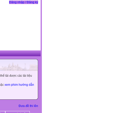
Đăng nhập / Đăng ký
ể tải được các tài liệu
hoặc
xem phim hướng dẫn
Đưa đề thi lên