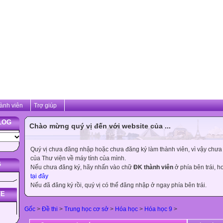
ành viên
Trợ giúp
LOG
Chào mừng quý vị đến với website của ...
Quý vị chưa đăng nhập hoặc chưa đăng ký làm thành viên, vì vậy chưa th
của Thư viện về máy tính của mình.
G
Nếu chưa đăng ký, hãy nhấn vào chữ
ĐK thành viên
ở phía bên trái, 
tại đây
Nếu đã đăng ký rồi, quý vị có thể đăng nhập ở ngay phía bên trái.
TE
Gốc
>
Đề thi
>
Trung học cơ sở
>
Hóa học
>
Hóa học 9
>