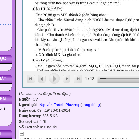
HỌC
HẤT
1
/
12
(
Tài liệu chưa được thẩm định
)
YẾN
Nguồn:
GV
Người gửi:
Nguyễn Thành Phương
(
trang riêng
)
vn)
Ngày gửi:
09h:19' 20-01-2014
Dung lượng:
236.5 KB
Số lượt tải:
176
Số lượt thích:
0 người
N
