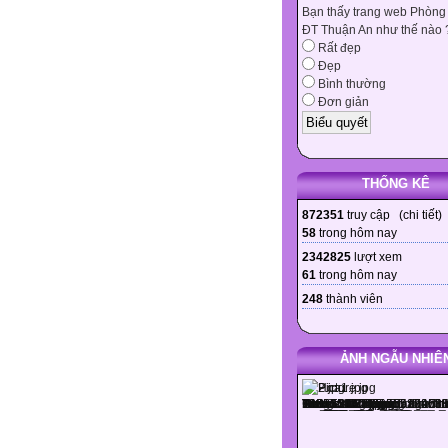
Bạn thấy trang web Phòng
ĐT Thuận An như thế nào 
Rất đẹp
Đẹp
Bình thường
Đơn giản
THỐNG KÊ
872351
truy cập (
chi tiết
)
58
trong hôm nay
2342825
lượt xem
61
trong hôm nay
248
thành viên
ẢNH NGẪU NHIÊ