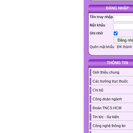
ĐĂNG NHẬP
Tên truy nhập
Mật khẩu
Ghi nhớ
Quên mật khẩu
ĐK thành 
THÔNG TIN
Giới thiệu chung
Các trường trực thuộc
Chi bộ
Công đoàn ngành
Đoàn TNCS HCM
Tin tức - Sự kiện
Công nghệ thông tin