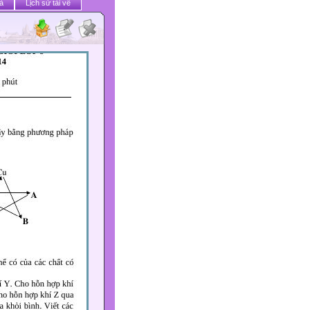
ả
Lịch sử tải về