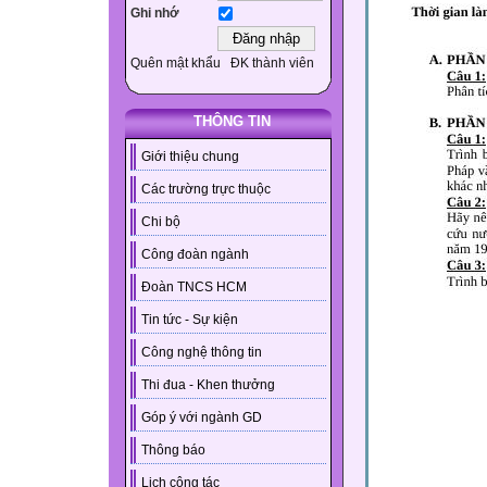
Ghi nhớ
Quên mật khẩu
ĐK thành viên
THÔNG TIN
Giới thiệu chung
Các trường trực thuộc
Chi bộ
Công đoàn ngành
Đoàn TNCS HCM
Tin tức - Sự kiện
Công nghệ thông tin
Thi đua - Khen thưởng
Góp ý với ngành GD
Thông báo
Lịch công tác