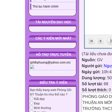
Thủ tục hành chính
TÀI NGUYÊN DẠY HỌC
CÁC Ý KIẾN MỚI NHẤT
(
Tài liệu chưa đ
HỖ TRỢ TRỰC TUYẾN
Nguồn:
GV
(phthphuong@yahoo.com.vn)
Người gửi:
Ngu
Ngày gửi:
10h:4
Dung lượng:
50
ĐIỀU TRA Ý KIẾN
Số lượt tải:
68
Số lượt thích:
0
Bạn thấy trang web Phòng GD-
ĐT Thuận An như thế nào ?
PHÒNG GIÁO DỤ
Rất đẹp
THUẬN AN MÔN:
Đẹp
TRƯỜNG THCS 
Bình thường