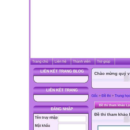
Trang chủ
Liên hệ
Thành viên
Trợ giúp
LIÊN KẾT TRANG BLOG
Chào mừng quý vị 
LIÊN KẾT TRANG
Gốc
>
Đề thi
>
Trung họ
Đề thi tham khảo Lị
ĐĂNG NHẬP
Đề thi tham khảo
Tên truy nhập
Mật khẩu