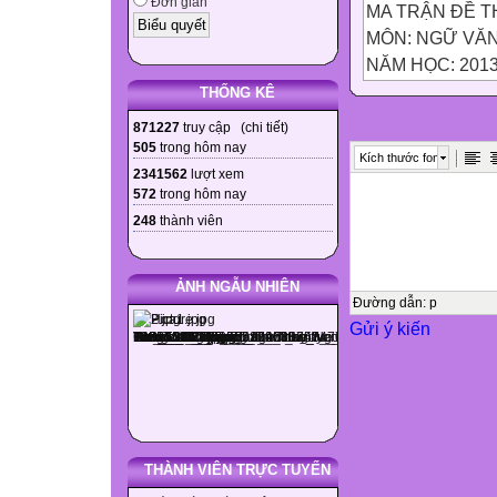
Đơn giản
MA TRẬN ĐỀ T
MÔN: NGỮ VĂ
NĂM HỌC: 2013
THỐNG KÊ
Mức độ
871227
truy cập (
chi tiết
)
505
trong hôm nay
Kích thước font
Tên Chủ đề
2341562
lượt xem
572
trong hôm nay
248
thành viên

Nhận biết

ẢNH NGẪU NHIÊN
Thông hiểu
Đường dẫn
:
p
Gửi ý kiến

Vận dụng

Cộng


THÀNH VIÊN TRỰC TUYẾN
