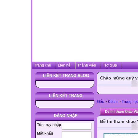
Trang chủ
Liên hệ
Thành viên
Trợ giúp
LIÊN KẾT TRANG BLOG
Chào mừng quý vị 
LIÊN KẾT TRANG
Gốc
>
Đề thi
>
Trung họ
Đề thi tham khảo Vă
ĐĂNG NHẬP
Đề thi tham khảo
Tên truy nhập
Mật khẩu