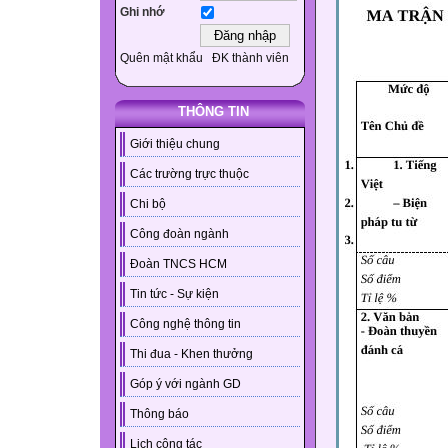
Ghi nhớ
Quên mật khẩu
ĐK thành viên
THÔNG TIN
Giới thiệu chung
Các trường trực thuộc
Chi bộ
Công đoàn ngành
Đoàn TNCS HCM
Tin tức - Sự kiện
Công nghệ thông tin
Thi đua - Khen thưởng
Góp ý với ngành GD
Thông báo
Lịch công tác