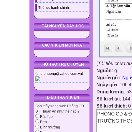
Thủ tục hành chính
TÀI NGUYÊN DẠY HỌC
CÁC Ý KIẾN MỚI NHẤT
(
Tài liệu chưa đ
HỖ TRỢ TRỰC TUYẾN
Nguồn:
g
(phthphuong@yahoo.com.vn)
Người gửi:
Ngu
Ngày gửi:
10h:4
Dung lượng:
53
ĐIỀU TRA Ý KIẾN
Số lượt tải:
144
Số lượt thích:
0
Bạn thấy trang web Phòng GD-
ĐT Thuận An như thế nào ?
PHÒNG GD & Đ
Rất đẹp
TRƯỜNG THCS
Đẹp
Bình thường