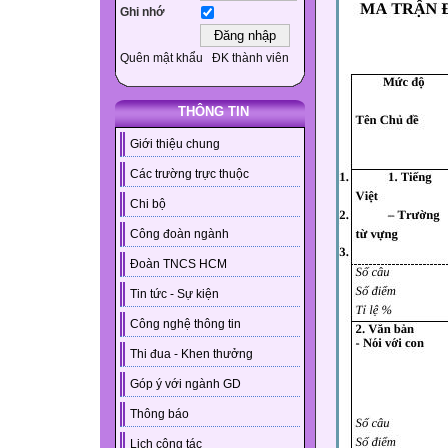
Ghi nhớ
Quên mật khẩu
ĐK thành viên
THÔNG TIN
Giới thiệu chung
Các trường trực thuộc
Chi bộ
Công đoàn ngành
Đoàn TNCS HCM
Tin tức - Sự kiện
Công nghệ thông tin
Thi đua - Khen thưởng
Góp ý với ngành GD
Thông báo
Lịch công tác