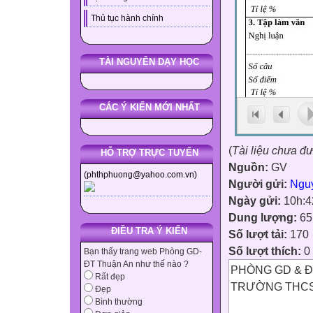
Thủ tục hành chính
TÀI NGUYÊN DẠY HỌC
CÁC Ý KIẾN MỚI NHẤT
(
Tài liệu chưa đ
HỖ TRỢ TRỰC TUYẾN
Nguồn:
GV
(phthphuong@yahoo.com.vn)
Người gửi:
Ngu
Ngày gửi:
10h:4
Dung lượng:
65
ĐIỀU TRA Ý KIẾN
Số lượt tải:
170
Số lượt thích:
0
Bạn thấy trang web Phòng GD-
ĐT Thuận An như thế nào ?
PHÒNG GD & Đ
Rất đẹp
TRƯỜNG THCS
Đẹp
Bình thường