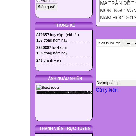
Đơn giản
MA TRẬN ĐỀ T
MÔN: NGỮ VĂ
NĂM HỌC: 2013
THỐNG KÊ
Mức độ
870657
truy cập (
chi tiết
)
107
trong hôm nay
Kích thước font
Tên Chủ đề
2340887
lượt xem
198
trong hôm nay
248
thành viên

Nhận biết

ẢNH NGẪU NHIÊN
Thông hiểu
Đường dẫn
:
p
Gửi ý kiến

Vận dụng

Cộng


THÀNH VIÊN TRỰC TUYẾN
