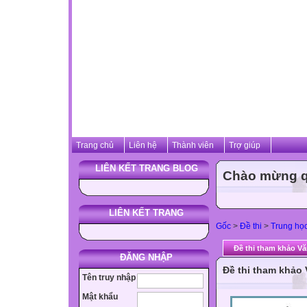
Trang chủ
Liên hệ
Thành viên
Trợ giúp
LIÊN KẾT TRANG BLOG
Chào mừng qu
LIÊN KẾT TRANG
Gốc
>
Đề thi
>
Trung họ
Đề thi tham khảo Vă
ĐĂNG NHẬP
Đề thi tham khảo
Tên truy nhập
Mật khẩu