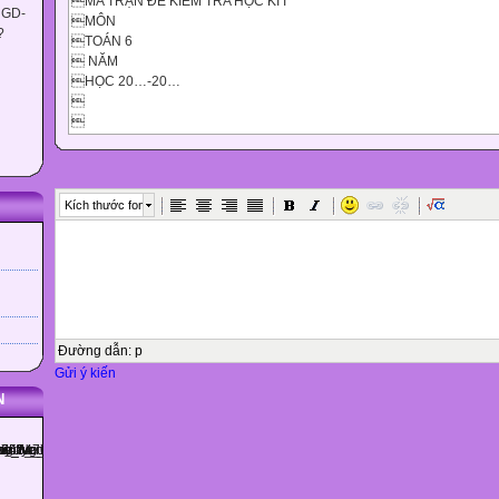
MA TRẬN ĐỀ KIỂM TRA HỌC KÌ I
 GD-
MÔN
?
TOÁN 6
 NĂM
HỌC 20…-20…






Kích thước font






Cấp độ
Đường dẫn
:
p
Nhận biết
Gửi ý kiến
Thông hiểu
N
Vận dụng



