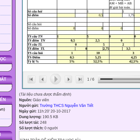
HỌC
HẤT
1
/
6
(
Tài liệu chưa được thẩm định
)
YẾN
Nguồn:
Giáo viên
Người gửi:
Trường THCS Nguyễn Văn Tiết
vn)
Ngày gửi:
11h:20' 20-10-2017
Dung lượng:
190.5 KB
Số lượt tải:
248
Số lượt thích:
0 người
N