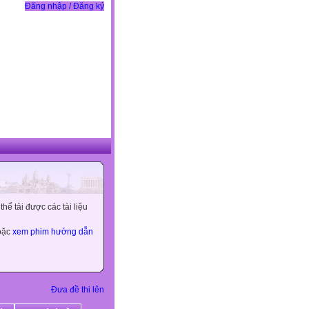
Đăng nhập / Đăng ký
ể tải được các tài liệu
hoặc
xem phim hướng dẫn
Đưa đề thi lên