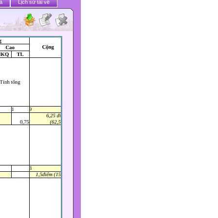
ả
Lịch sử tải về