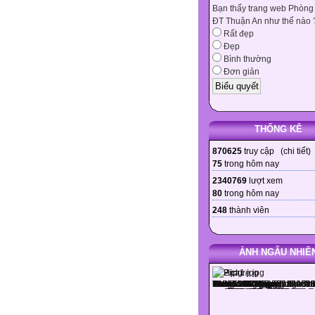
Bạn thấy trang web Phòng
ĐT Thuận An như thế nào 
Rất đẹp
Đẹp
Bình thường
Đơn giản
THỐNG KÊ
870625
truy cập (
chi tiết
)
75
trong hôm nay
2340769
lượt xem
80
trong hôm nay
248
thành viên
ẢNH NGẪU NHIÊ