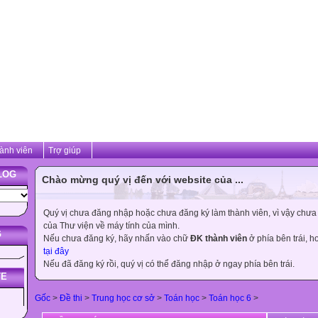
ành viên
Trợ giúp
LOG
Chào mừng quý vị đến với website của ...
Quý vị chưa đăng nhập hoặc chưa đăng ký làm thành viên, vì vậy chưa th
của Thư viện về máy tính của mình.
G
Nếu chưa đăng ký, hãy nhấn vào chữ
ĐK thành viên
ở phía bên trái, 
tại đây
Nếu đã đăng ký rồi, quý vị có thể đăng nhập ở ngay phía bên trái.
TE
Gốc
>
Đề thi
>
Trung học cơ sở
>
Toán học
>
Toán học 6
>