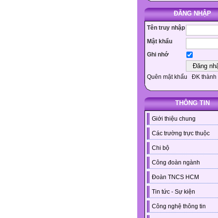
ĐĂNG NHẬP
Tên truy nhập
Mật khẩu
Ghi nhớ
Quên mật khẩu
ĐK thành 
THÔNG TIN
Giới thiệu chung
Các trường trực thuộc
Chi bộ
Công đoàn ngành
Đoàn TNCS HCM
Tin tức - Sự kiện
Công nghệ thông tin