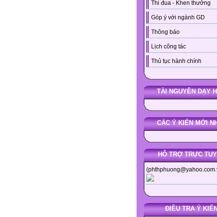
Thi đua - Khen thưởng
Góp ý với ngành GD
Thông báo
Lịch công tác
Thủ tục hành chính
TÀI NGUYÊN DẠY 
CÁC Ý KIẾN MỚI N
HỖ TRỢ TRỰC TU
(phthphuong@yahoo.com.
ĐIỀU TRA Ý KIẾ