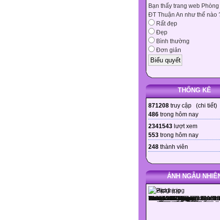
Bạn thấy trang web Phòng
ĐT Thuận An như thế nào 
Rất đẹp
Đẹp
Bình thường
Đơn giản
THỐNG KÊ
871208
truy cập (
chi tiết
)
486
trong hôm nay
2341543
lượt xem
553
trong hôm nay
248
thành viên
ẢNH NGẪU NHIÊ