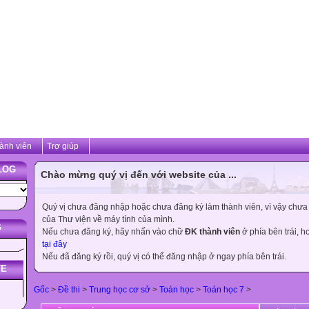
ành viên
Trợ giúp
LOG
Chào mừng quý vị đến với website của ...
Quý vị chưa đăng nhập hoặc chưa đăng ký làm thành viên, vì vậy chưa th
của Thư viện về máy tính của mình.
G
Nếu chưa đăng ký, hãy nhấn vào chữ
ĐK thành viên
ở phía bên trái, 
tại đây
Nếu đã đăng ký rồi, quý vị có thể đăng nhập ở ngay phía bên trái.
TE
Gốc
>
Đề thi
>
Trung học cơ sở
>
Toán học
>
Toán học 7
>