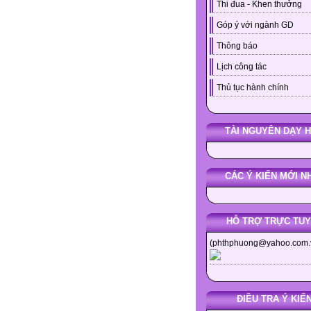
Thi đua - Khen thưởng
Góp ý với ngành GD
Thông báo
Lịch công tác
Thủ tục hành chính
TÀI NGUYÊN DẠY 
CÁC Ý KIẾN MỚI N
HỖ TRỢ TRỰC TU
(phthphuong@yahoo.com.
ĐIỀU TRA Ý KIẾ