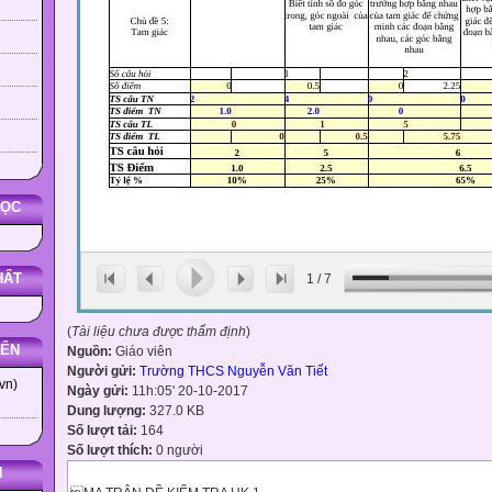
HỌC
HẤT
1
/
7
(
Tài liệu chưa được thẩm định
)
YẾN
Nguồn:
Giáo viên
Người gửi:
Trường THCS Nguyễn Văn Tiết
vn)
Ngày gửi:
11h:05' 20-10-2017
Dung lượng:
327.0 KB
Số lượt tải:
164
Số lượt thích:
0 người
N