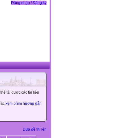
Đăng nhập / Đăng ký
ể tải được các tài liệu
hoặc
xem phim hướng dẫn
Đưa đề thi lên