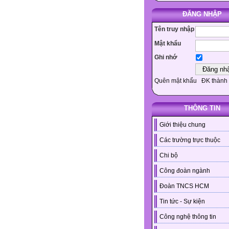
ĐĂNG NHẬP
Tên truy nhập
Mật khẩu
Ghi nhớ
Quên mật khẩu
ĐK thành 
THÔNG TIN
Giới thiệu chung
Các trường trực thuộc
Chi bộ
Công đoàn ngành
Đoàn TNCS HCM
Tin tức - Sự kiện
Công nghệ thông tin