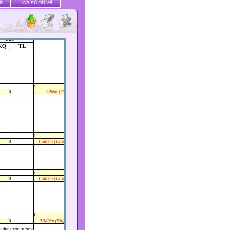
ả
Lịch sử tải về