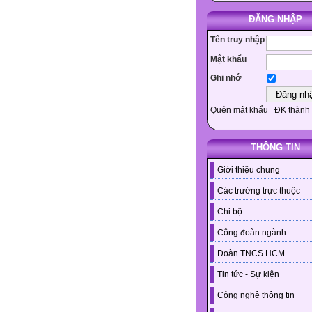
ĐĂNG NHẬP
Tên truy nhập
Mật khẩu
Ghi nhớ
Quên mật khẩu
ĐK thành 
THÔNG TIN
Giới thiệu chung
Các trường trực thuộc
Chi bộ
Công đoàn ngành
Đoàn TNCS HCM
Tin tức - Sự kiện
Công nghệ thông tin