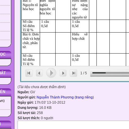
HỌC
HẤT
1
/
5
(
Tài liệu chưa được thẩm định
)
YẾN
Nguồn:
GV
Người gửi:
Nguyễn Thành Phương
(
trang riêng
)
vn)
Ngày gửi:
17h:03' 13-10-2012
Dung lượng:
16.0 KB
Số lượt tải:
258
Số lượt thích:
0 người
N