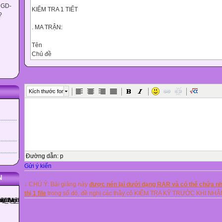
 GD-
KIỂM TRA 1 TIẾT
?
. MA TRẬN:
Tên
Chủ đề
(nội dung chương...)
Mức độ kiến thức, kỹ năng

Kích thước font
Cộng


Nhận biết
Thông hiểu
Vận dụng bậc thấp
Vận dụng bậc cao
Đường dẫn
:
p

Gửi ý kiến

N

↓ CHÚ Ý: Bài giảng này
được nén lại dưới dạng RAR và có thể chứa nhi
TNKQ
thị 1 file
trong số đó, đề nghị các thầy cô KIỂM TRA KỸ TRƯỚC KHI NH
TL
TNKQ
TL