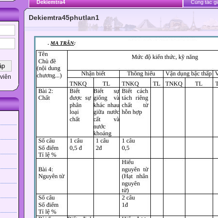
Dekiemtra4
Cùng tác gi
Dekiemtra45phutlan1
viên