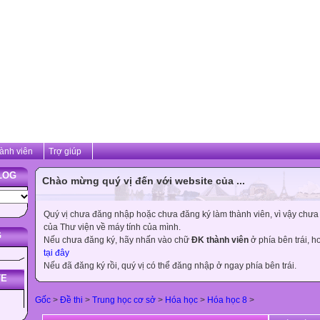
ành viên
Trợ giúp
LOG
Chào mừng quý vị đến với website của ...
Quý vị chưa đăng nhập hoặc chưa đăng ký làm thành viên, vì vậy chưa th
của Thư viện về máy tính của mình.
G
Nếu chưa đăng ký, hãy nhấn vào chữ
ĐK thành viên
ở phía bên trái, 
tại đây
Nếu đã đăng ký rồi, quý vị có thể đăng nhập ở ngay phía bên trái.
TE
Gốc
>
Đề thi
>
Trung học cơ sở
>
Hóa học
>
Hóa học 8
>