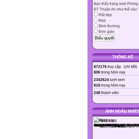
Bạn thấy trang web Phòng
ĐT Thuận An như thế nào 
Rất đẹp
Đẹp
Bình thường
Đơn giản
THỐNG KÊ
872176
truy cập (
chi tiết
)
806
trong hôm nay
2342624
lượt xem
918
trong hôm nay
248
thành viên
ẢNH NGẪU NHIÊ