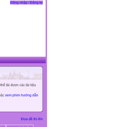
Đăng nhập / Đăng ký
ể tải được các tài liệu
hoặc
xem phim hướng dẫn
Đưa đề thi lên