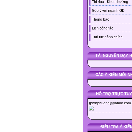
Thi đua - Khen thưởng
Góp ý với ngành GD
Thông báo
Lịch công tác
Thủ tục hành chính
TÀI NGUYÊN DẠY 
CÁC Ý KIẾN MỚI N
HỖ TRỢ TRỰC TU
(phthphuong@yahoo.com.
ĐIỀU TRA Ý KIẾ