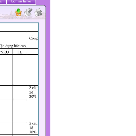
ả
Lịch sử tải về