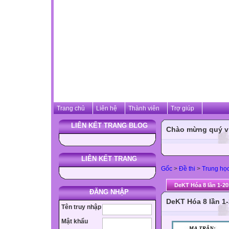
Trang chủ
Liên hệ
Thành viên
Trợ giúp
LIÊN KẾT TRANG BLOG
Chào mừng quý vị 
LIÊN KẾT TRANG
Gốc
>
Đề thi
>
Trung họ
DeKT Hóa 8 lần 1-20
ĐĂNG NHẬP
DeKT Hóa 8 lần 1
Tên truy nhập
Mật khẩu