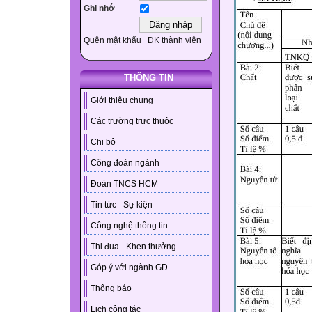
Ghi nhớ
Quên mật khẩu
ĐK thành viên
THÔNG TIN
Giới thiệu chung
Các trường trực thuộc
Chi bộ
Công đoàn ngành
Đoàn TNCS HCM
Tin tức - Sự kiện
Công nghệ thông tin
Thi đua - Khen thưởng
Góp ý với ngành GD
Thông báo
Lịch công tác