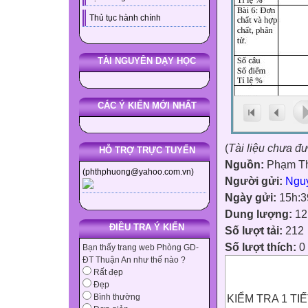
Thủ tục hành chính
TÀI NGUYÊN DẠY HỌC
CÁC Ý KIẾN MỚI NHẤT
(
Tài liệu chưa đ
HỖ TRỢ TRỰC TUYẾN
Nguồn:
Phạm Th
(phthphuong@yahoo.com.vn)
Người gửi:
Ngu
Ngày gửi:
15h:3
Dung lượng:
12
ĐIỀU TRA Ý KIẾN
Số lượt tải:
212
Số lượt thích:
0
Bạn thấy trang web Phòng GD-
ĐT Thuận An như thế nào ?
Rất đẹp
Đẹp
KIỂM TRA 1 TI
Bình thường