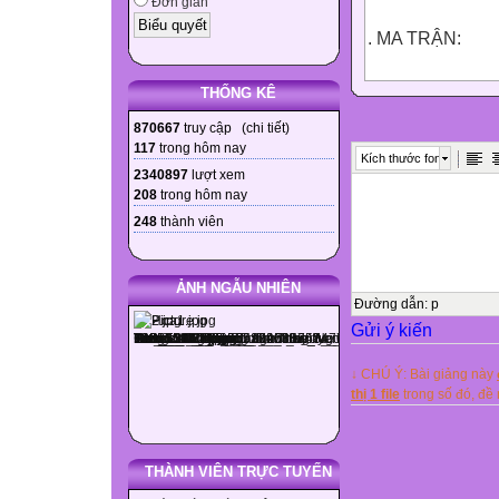
Đơn giản
. MA TRẬN:
Tên
THỐNG KÊ
Chủ đề
870667
truy cập (
chi tiết
)
(nội dung chương
117
trong hôm nay
Kích thước font
Mức độ kiến th
2340897
lượt xem
208
trong hôm nay
248
thành viên

Cộng

ẢNH NGẪU NHIÊN

Đường dẫn
:
p
Gửi ý kiến
Nhận biết
Thông hiểu
↓ CHÚ Ý: Bài giảng này
Vận dụng bậc 
thị 1 file
trong số đó, đ
Vận dụng bậc


THÀNH VIÊN TRỰC TUYẾN
