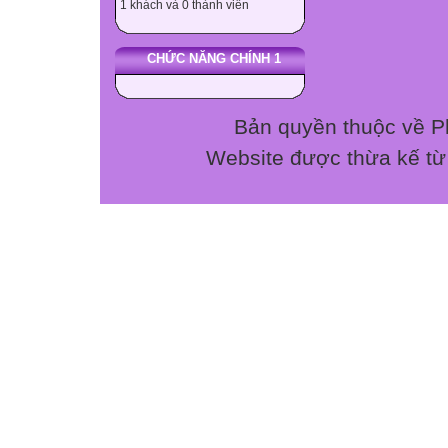
1 khách và 0 thành viên
Câu 1. Ta có thể
Âm phản xạ đến t
CHỨC NĂNG CHÍNH 1
Âm phát ra và âm
Âm phản xạ nghe
Âm phản xạ gặp 
Bản quyền thuộc về P
Câu 2. Đơn vị đo
Website được thừa kế t
Héc (Hz); B. Giây
Câu 3. Âm thanh
A. Điện. B.Nhiệ
Câu 4. Nội dung 
A. Trong môi trư
đường thẳng.
B. Trong mọi mô
C. Trong các mô
dạng khác nhau.
D. Khi truyền từ
theo một đường
Câu 5. Vật nào 