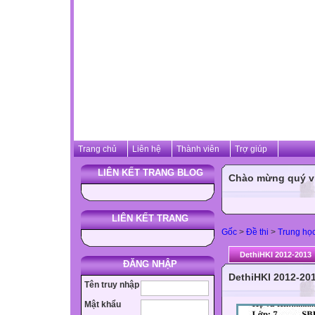
Trang chủ
Liên hệ
Thành viên
Trợ giúp
LIÊN KẾT TRANG BLOG
Chào mừng quý vị 
LIÊN KẾT TRANG
Gốc
>
Đề thi
>
Trung họ
DethiHKI 2012-2013
ĐĂNG NHẬP
DethiHKI 2012-20
Tên truy nhập
Mật khẩu