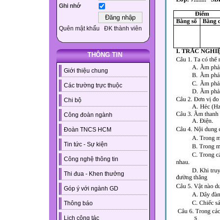
Ghi nhớ
Quên mật khẩu
ĐK thành viên
THÔNG TIN
Giới thiệu chung
Các trường trực thuộc
Chi bộ
Công đoàn ngành
Đoàn TNCS HCM
Tin tức - Sự kiện
Công nghệ thông tin
Thi đua - Khen thưởng
Góp ý với ngành GD
Thông báo
Lịch công tác