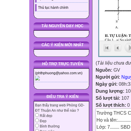
Thủ tục hành chính
TÀI NGUYÊN DẠY HỌC
CÁC Ý KIẾN MỚI NHẤT
(
Tài liệu chưa đ
HỖ TRỢ TRỰC TUYẾN
Nguồn:
GV
(phthphuong@yahoo.com.vn)
Người gửi:
Ngu
Ngày gửi:
08h:3
Dung lượng:
10
ĐIỀU TRA Ý KIẾN
Số lượt tải:
107
Số lượt thích:
0
Bạn thấy trang web Phòng GD-
ĐT Thuận An như thế nào ?
Trường THCS Ch
Rất đẹp
Họ và tên:............
Đẹp
Lớp: 7........ S
Bình thường