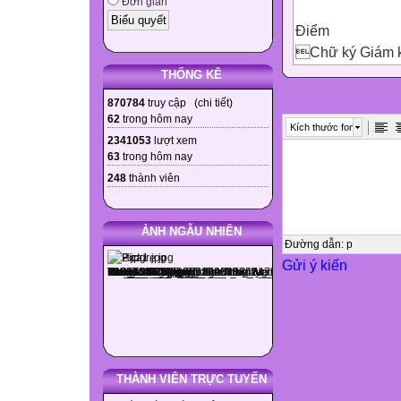
Đơn giản
Điểm
Chữ ký Giám 
Chữ ký Giám t
THỐNG KÊ
Lời phê của 
870784
truy cập (
chi tiết
)

62
trong hôm nay
Kích thước font
Bằng số
2341053
lượt xem
63
trong hôm nay
Bằng chữ
248
thành viên



ẢNH NGẪU NHIÊN

Đường dẫn
:
p
Gửi ý kiến






THÀNH VIÊN TRỰC TUYẾN
I. TRẮC NGHIỆM