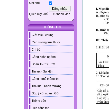
Ghi nhớ
Quên mật khẩu
ĐK thành viên
THÔNG TIN
Giới thiệu chung
Các trường trực thuộc
Chi bộ
Công đoàn ngành
Đoàn TNCS HCM
Tin tức - Sự kiện
Công nghệ thông tin
Thi đua - Khen thưởng
Góp ý với ngành GD
Thông báo
Lịch công tác