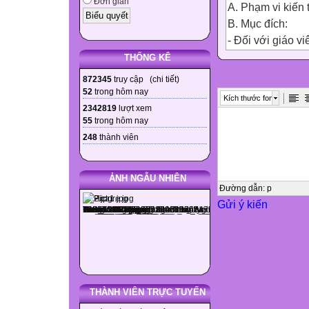
Đơn giản
A. Phạm vi kiến 
B. Mục đích:
- Đối với giáo vi
viên.
THỐNG KÊ
- Đối với học si
872345
truy cập (
chi tiết
)
học sinh.
52
trong hôm nay
Kích thước font
2342819
lượt xem
55
trong hôm nay
II. Hình thức kiểm
248
thành viên
Kết hợp TNKQ v
III. Thiết lập ma 
ẢNH NGẪU NHIÊN
Đường dẫn
:
p
Gửi ý kiến
1. Phần bổ trợ c
Nội dung
tổng số tiết
lý thuyết
tỉ lệ thực dạy
THÀNH VIÊN TRỰC TUYẾN
trọng số