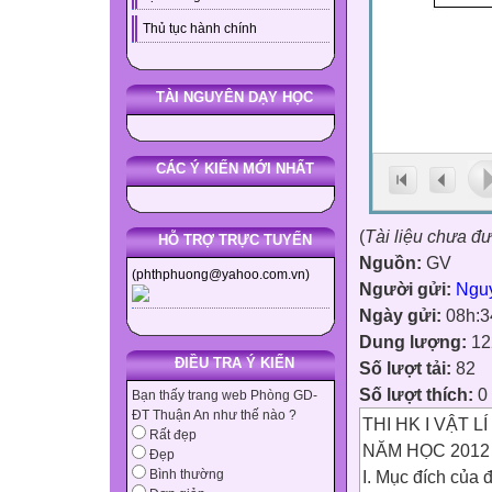
Thủ tục hành chính
TÀI NGUYÊN DẠY HỌC
CÁC Ý KIẾN MỚI NHẤT
(
Tài liệu chưa đ
HỖ TRỢ TRỰC TUYẾN
Nguồn:
GV
(phthphuong@yahoo.com.vn)
Người gửi:
Ngu
Ngày gửi:
08h:3
Dung lượng:
12
ĐIỀU TRA Ý KIẾN
Số lượt tải:
82
Số lượt thích:
0
Bạn thấy trang web Phòng GD-
ĐT Thuận An như thế nào ?
THI HK I VẬT LÍ
Rất đẹp
NĂM HỌC 2012 
Đẹp
I. Mục đích của đ
Bình thường