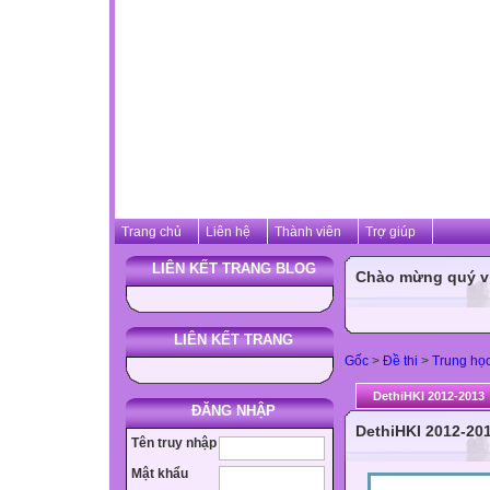
Trang chủ
Liên hệ
Thành viên
Trợ giúp
LIÊN KẾT TRANG BLOG
Chào mừng quý vị 
LIÊN KẾT TRANG
Gốc
>
Đề thi
>
Trung họ
DethiHKI 2012-2013
ĐĂNG NHẬP
DethiHKI 2012-20
Tên truy nhập
Mật khẩu