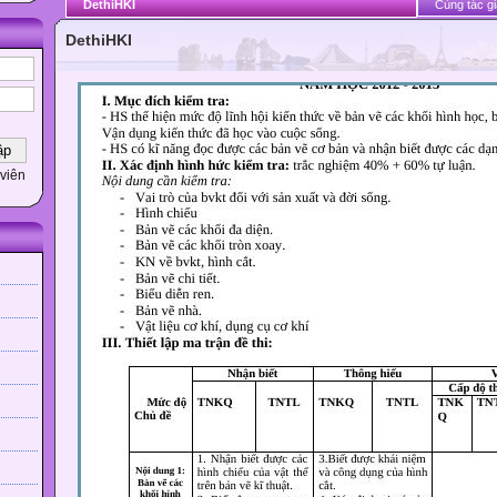
DethiHKI
Cùng tác gi
DethiHKI
viên