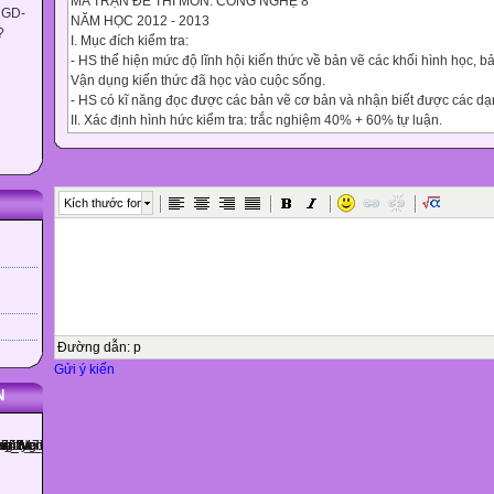
MA TRẬN ĐỀ THI MÔN: CÔNG NGHỆ 8
 GD-
NĂM HỌC 2012 - 2013
?
I. Mục đích kiểm tra:
- HS thể hiện mức độ lĩnh hội kiến thức về bản vẽ các khối hình học, bản
Vận dụng kiến thức đã học vào cuộc sống.
- HS có kĩ năng đọc được các bản vẽ cơ bản và nhận biết được các dạ
II. Xác định hình hức kiểm tra: trắc nghiệm 40% + 60% tự luận.
Nội dung cần kiểm tra:
Vai trò của bvkt đối với sản xuất và đời sống.
Hình chiếu
Bản vẽ các khối đa diện.
Kích thước font
Bản vẽ các khối tròn xoay.
KN về bvkt, hình cắt.
Bản vẽ chi tiết.
Biểu diễn ren.
Bản vẽ nhà.
Vật liệu cơ khí, dụng cụ cơ khí
III. Thiết lập ma trận đề thi:
Đường dẫn
:
p
Gửi ý kiến
Mức độ
N
Chủ đề
Nhận biết
Thông hiểu
Vận dụng
