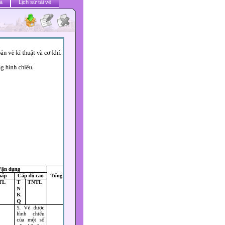
ả
Lịch sử tải về