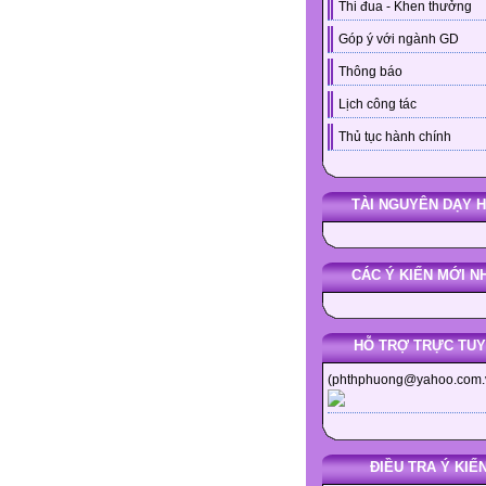
Thi đua - Khen thưởng
Góp ý với ngành GD
Thông báo
Lịch công tác
Thủ tục hành chính
TÀI NGUYÊN DẠY 
CÁC Ý KIẾN MỚI N
HỖ TRỢ TRỰC TU
(phthphuong@yahoo.com.
ĐIỀU TRA Ý KIẾ