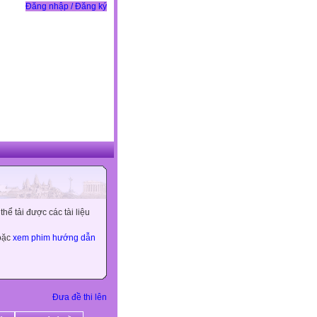
Đăng nhập / Đăng ký
ể tải được các tài liệu
hoặc
xem phim hướng dẫn
Đưa đề thi lên