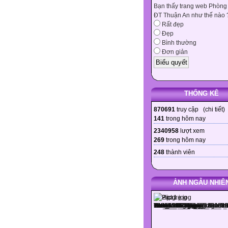
Bạn thấy trang web Phòng
ĐT Thuận An như thế nào 
Rất đẹp
Đẹp
Bình thường
Đơn giản
THỐNG KÊ
870691
truy cập (
chi tiết
)
141
trong hôm nay
2340958
lượt xem
269
trong hôm nay
248
thành viên
ẢNH NGẪU NHIÊ