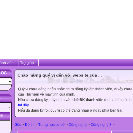
ành viên
Trợ giúp
LOG
Chào mừng quý vị đến với website của ...
Quý vị chưa đăng nhập hoặc chưa đăng ký làm thành viên, vì vậy chưa th
của Thư viện về máy tính của mình.
G
Nếu chưa đăng ký, hãy nhấn vào chữ
ĐK thành viên
ở phía bên trái, 
tại đây
Nếu đã đăng ký rồi, quý vị có thể đăng nhập ở ngay phía bên trái.
TE
Gốc
>
Đề thi
>
Trung học cơ sở
>
Công nghệ
>
Công nghệ 8
>