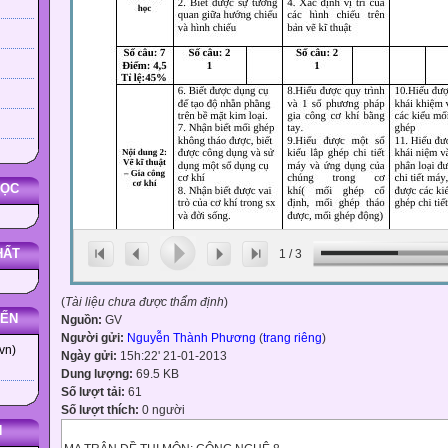
HỌC
HẤT
1
/
3
(
Tài liệu chưa được thẩm định
)
YẾN
Nguồn:
GV
Người gửi:
Nguyễn Thành Phương
(
trang riêng
)
vn)
Ngày gửi:
15h:22' 21-01-2013
Dung lượng:
69.5 KB
Số lượt tải:
61
Số lượt thích:
0 người
N