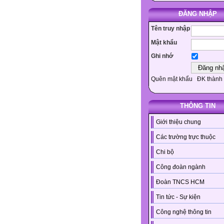
ĐĂNG NHẬP
Tên truy nhập
Mật khẩu
Ghi nhớ
Quên mật khẩu
ĐK thành 
THÔNG TIN
Giới thiệu chung
Các trường trực thuộc
Chi bộ
Công đoàn ngành
Đoàn TNCS HCM
Tin tức - Sự kiện
Công nghệ thông tin