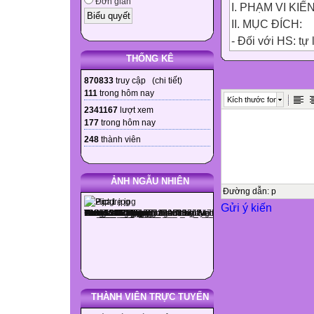
Đơn giản
I. PHẠM VI KIẾN
II. MỤC ĐÍCH:
- Đối với HS: tự
cầu về chuẩn kiế
THỐNG KÊ
những kinh nghi
870833
truy cập (
chi tiết
)
thân.
111
trong hôm nay
Kích thước font
- Đối với GV: đá
2341167
lượt xem
177
trong hôm nay
các đề kiểm tra 
248
thành viên
phù hợp với chu
đánh giá được đ
III. PHƯƠNG ÁN 
ẢNH NGẪU NHIÊN
TNKQ, 70% TL)
Đường dẫn
:
p
Gửi ý kiến
IV. MA TRẬN ĐỀ
Nội dung kiến t
Cấp độ cần đá


THÀNH VIÊN TRỰC TUYẾN
Nhận biết