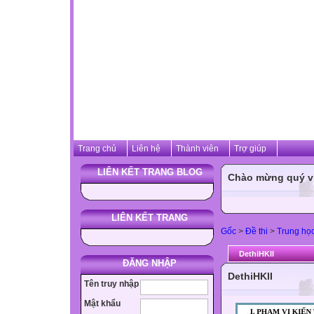
Trang chủ
Liên hệ
Thành viên
Trợ giúp
LIÊN KẾT TRANG BLOG
Chào mừng quý vị 
LIÊN KẾT TRANG
Gốc
>
Đề thi
>
Trung họ
DethiHKII
ĐĂNG NHẬP
DethiHKII
Tên truy nhập
Mật khẩu