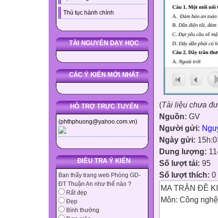
Thủ tục hành chính
TÀI NGUYÊN DẠY HỌC
CÁC Ý KIẾN MỚI NHẤT
(
Tài liệu chưa đ
HỖ TRỢ TRỰC TUYẾN
Nguồn:
GV
(phthphuong@yahoo.com.vn)
Người gửi:
Ngu
Ngày gửi:
15h:0
Dung lượng:
11
ĐIỀU TRA Ý KIẾN
Số lượt tải:
95
Số lượt thích:
0
Bạn thấy trang web Phòng GD-
ĐT Thuận An như thế nào ?
MA TRẬN ĐỀ KI
Rất đẹp
Môn: Công nghệ
Đẹp
Bình thường