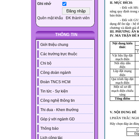
Ghi nhớ
Quên mật khẩu
ĐK thành viên
THÔNG TIN
Giới thiệu chung
Các trường trực thuộc
Chi bộ
Công đoàn ngành
Đoàn TNCS HCM
Tin tức - Sự kiện
Công nghệ thông tin
Thi đua - Khen thưởng
Góp ý với ngành GD
Thông báo
Lịch công tác