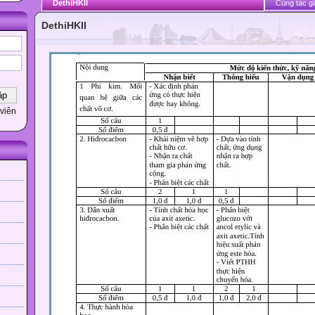
DethiHKII
Cùng tác gi
DethiHKII
viên