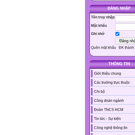
ĐĂNG NHẬP
Tên truy nhập
Mật khẩu
Ghi nhớ
Quên mật khẩu
ĐK thành 
THÔNG TIN
Giới thiệu chung
Các trường trực thuộc
Chi bộ
Công đoàn ngành
Đoàn TNCS HCM
Tin tức - Sự kiện
Công nghệ thông tin