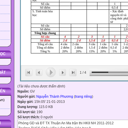
HỌC
HẤT
1
/
4
(
Tài liệu chưa được thẩm định
)
YẾN
Nguồn:
GV
Người gửi:
Nguyễn Thành Phương
(
trang riêng
)
vn)
Ngày gửi:
15h:05' 21-01-2013
Dung lượng:
115.0 KB
Số lượt tải:
190
Số lượt thích:
0 người
N
Phòng GD và ĐT TX Thuận An Ma trận thi HKII NH 2011-2012