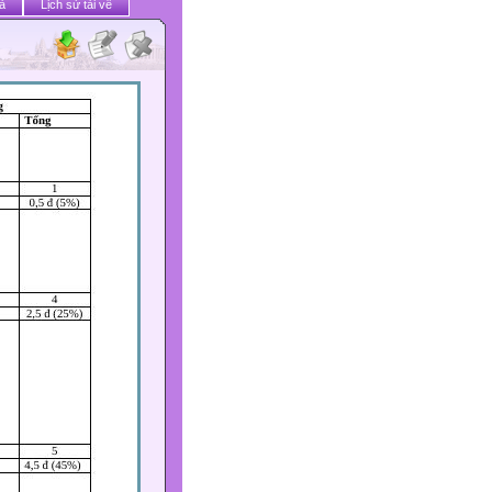
ả
Lịch sử tải về