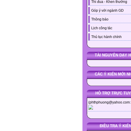
Thi đua - Khen thưởng
Góp ý với ngành GD
Thông báo
Lịch công tác
Thủ tục hành chính
TÀI NGUYÊN DẠY 
CÁC Ý KIẾN MỚI N
HỖ TRỢ TRỰC TU
(phthphuong@yahoo.com.
ĐIỀU TRA Ý KIẾ