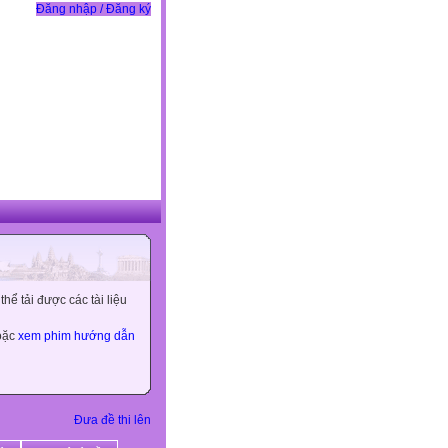
Đăng nhập / Đăng ký
ể tải được các tài liệu
hoặc
xem phim hướng dẫn
Đưa đề thi lên