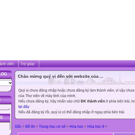
ành viên
Trợ giúp
LOG
Chào mừng quý vị đến với website của ...
Quý vị chưa đăng nhập hoặc chưa đăng ký làm thành viên, vì vậy chưa th
của Thư viện về máy tính của mình.
G
Nếu chưa đăng ký, hãy nhấn vào chữ
ĐK thành viên
ở phía bên trái, 
tại đây
Nếu đã đăng ký rồi, quý vị có thể đăng nhập ở ngay phía bên trái.
TE
Gốc
>
Đề thi
>
Trung học cơ sở
>
Hóa học
>
Hóa học 9
>