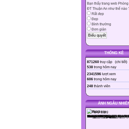
Bạn thấy trang web Phòng
ĐT Thuận An như thế nào 
Rất đẹp
Đẹp
Bình thường
Đơn giản
THỐNG KÊ
871260
truy cập (
chi tiết
)
538
trong hôm nay
2341596
lượt xem
606
trong hôm nay
248
thành viên
ẢNH NGẪU NHIÊ