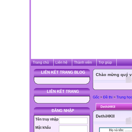
Trang chủ
Liên hệ
Thành viên
Trợ giúp
LIÊN KẾT TRANG BLOG
Chào mừng quý vị 
LIÊN KẾT TRANG
Gốc
>
Đề thi
>
Trung họ
DethiHKII
ĐĂNG NHẬP
DethiHKII
Tên truy nhập
Mật khẩu