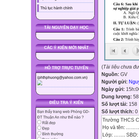
Thủ tục hành chính
TÀI NGUYÊN DẠY HỌC
CÁC Ý KIẾN MỚI NHẤT
(
Tài liệu chưa đ
HỖ TRỢ TRỰC TUYẾN
Nguồn:
GV
(phthphuong@yahoo.com.vn)
Người gửi:
Ngu
Ngày gửi:
15h:0
Dung lượng:
58
ĐIỀU TRA Ý KIẾN
Số lượt tải:
158
Số lượt thích:
0
Bạn thấy trang web Phòng GD-
ĐT Thuận An như thế nào ?
Trường THCS C
Rất đẹp
Họ và tên:
Đẹp
Lớp: ……. SBD
Bình thường