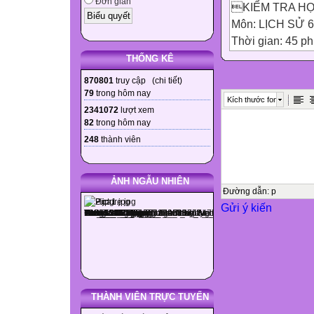
Đơn giản
KIỂM TRA HỌC
Môn: LỊCH SỬ 6
Thời gian: 45 ph

THỐNG KÊ
Điểm
870801
truy cập (
chi tiết
)
Chữ kí Giám t
79
trong hôm nay
Kích thước font
Chữ kí Giám 
2341072
lượt xem
82
trong hôm nay
Lời phê
248
thành viên
ẢNH NGẪU NHIÊN

Đường dẫn
:
p
Gửi ý kiến
I. TRẮC NGHIỆM
Câu 1: Sau khi t
chống quân Lươ
Triệu Quang Phụ
Triệu Túc. D. Ti
Câu 2: Năm 42, vu
THÀNH VIÊN TRỰC TUYẾN
chiếm lại nước 