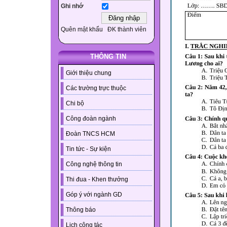
Ghi nhớ
Quên mật khẩu
ĐK thành viên
THÔNG TIN
Giới thiệu chung
Các trường trực thuộc
Chi bộ
Công đoàn ngành
Đoàn TNCS HCM
Tin tức - Sự kiện
Công nghệ thông tin
Thi đua - Khen thưởng
Góp ý với ngành GD
Thông báo
Lịch công tác