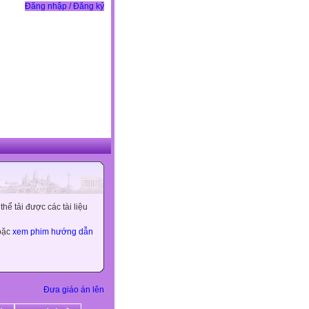
Đăng nhập / Đăng ký
ể tải được các tài liệu
hoặc
xem phim hướng dẫn
Đưa giáo án lên