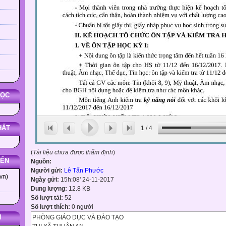
HỌC
HẤT
1
/
4
(
Tài liệu chưa được thẩm định
)
YẾN
Nguồn:
Người gửi:
Lê Tấn Phước
vn)
Ngày gửi:
15h:08' 24-11-2017
Dung lượng:
12.8 KB
Số lượt tải:
52
Số lượt thích:
0 người
N
PHÒNG GIÁO DỤC VÀ ĐÀO TẠO