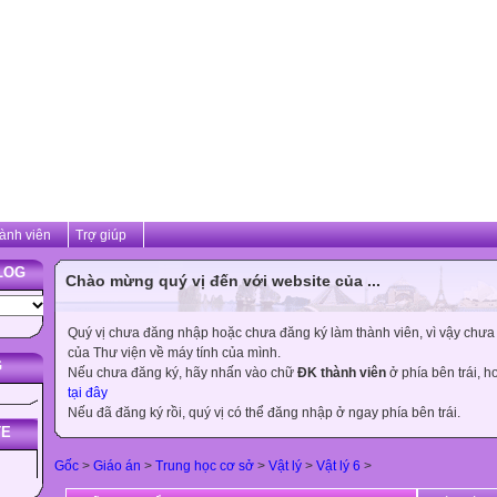
ành viên
Trợ giúp
LOG
Chào mừng quý vị đến với website của ...
Quý vị chưa đăng nhập hoặc chưa đăng ký làm thành viên, vì vậy chưa th
của Thư viện về máy tính của mình.
G
Nếu chưa đăng ký, hãy nhấn vào chữ
ĐK thành viên
ở phía bên trái, 
tại đây
Nếu đã đăng ký rồi, quý vị có thể đăng nhập ở ngay phía bên trái.
TE
Gốc
>
Giáo án
>
Trung học cơ sở
>
Vật lý
>
Vật lý 6
>