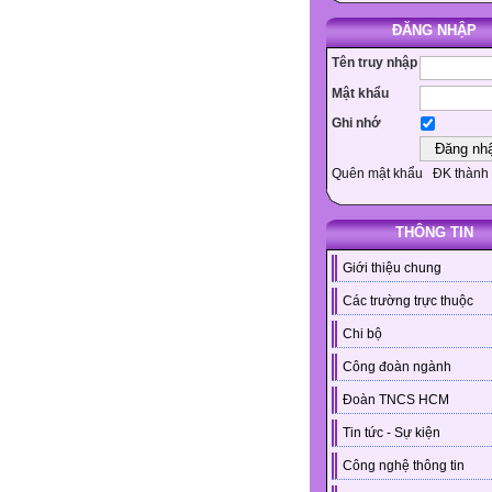
ĐĂNG NHẬP
Tên truy nhập
Mật khẩu
Ghi nhớ
Quên mật khẩu
ĐK thành 
THÔNG TIN
Giới thiệu chung
Các trường trực thuộc
Chi bộ
Công đoàn ngành
Đoàn TNCS HCM
Tin tức - Sự kiện
Công nghệ thông tin