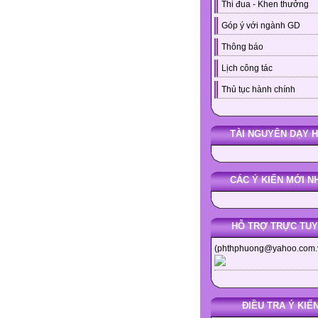
Thi đua - Khen thưởng
Góp ý với ngành GD
Thông báo
Lịch công tác
Thủ tục hành chính
TÀI NGUYÊN DẠY 
CÁC Ý KIẾN MỚI N
HỖ TRỢ TRỰC TU
(phthphuong@yahoo.com.
ĐIỀU TRA Ý KIẾ