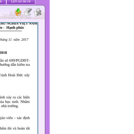
ả
Lịch sử tải về