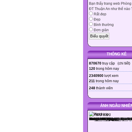
Bạn thấy trang web Phòng
ĐT Thuận An như thế nào 
Rất đẹp
Đẹp
Bình thường
Đơn giản
THỐNG KÊ
870670
truy cập (
chi tiết
)
120
trong hôm nay
2340900
lượt xem
211
trong hôm nay
248
thành viên
ẢNH NGẪU NHIÊ