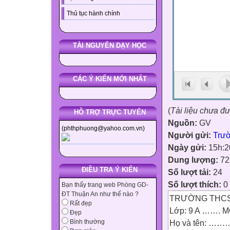
Thủ tục hành chính
TÀI NGUYÊN DẠY HỌC
CÁC Ý KIẾN MỚI NHẤT
(
Tài liệu chưa đ
HỖ TRỢ TRỰC TUYẾN
Nguồn:
GV
(phthphuong@yahoo.com.vn)
Người gửi:
Trư
Ngày gửi:
15h:2
Dung lượng:
72
ĐIỀU TRA Ý KIẾN
Số lượt tải:
24
Số lượt thích:
0
Bạn thấy trang web Phòng GD-
ĐT Thuận An như thế nào ?
TRƯỜNG THCS 
Rất đẹp
Lớp: 9 A ……. MÔ
Đẹp
Họ và tên: …
Bình thường