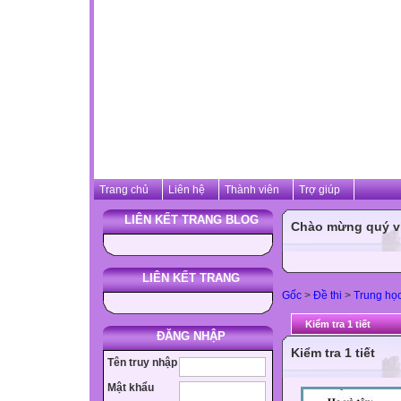
Trang chủ
Liên hệ
Thành viên
Trợ giúp
LIÊN KẾT TRANG BLOG
Chào mừng quý vị 
LIÊN KẾT TRANG
Gốc
>
Đề thi
>
Trung họ
Kiểm tra 1 tiết
ĐĂNG NHẬP
Kiểm tra 1 tiết
Tên truy nhập
Mật khẩu