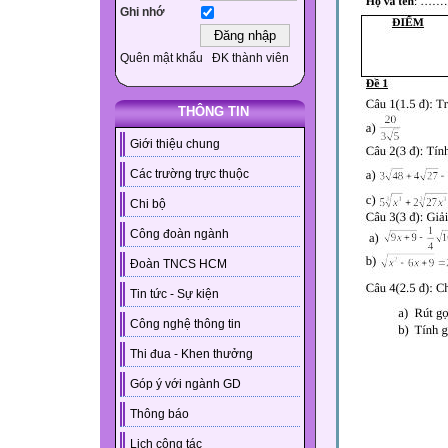
Ghi nhớ
Quên mật khẩu
ĐK thành viên
THÔNG TIN
Giới thiệu chung
Các trường trực thuộc
Chi bộ
Công đoàn ngành
Đoàn TNCS HCM
Tin tức - Sự kiện
Công nghệ thông tin
Thi đua - Khen thưởng
Góp ý với ngành GD
Thông báo
Lịch công tác