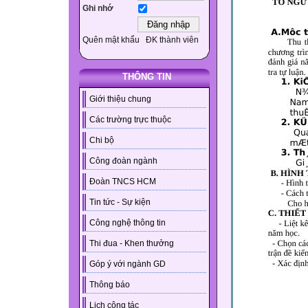
Ghi nhớ
Quên mật khẩu
ĐK thành viên
THÔNG TIN
Giới thiệu chung
Các trường trực thuộc
Chi bộ
Công đoàn ngành
Đoàn TNCS HCM
Tin tức - Sự kiện
Công nghệ thông tin
Thi đua - Khen thưởng
Góp ý với ngành GD
Thông báo
Lịch công tác