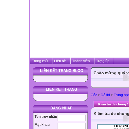
Trang chủ
Liên hệ
Thành viên
Trợ giúp
LIÊN KẾT TRANG BLOG
Chào mừng quý vị 
LIÊN KẾT TRANG
Gốc
>
Đề thi
>
Trung họ
Kiểm tra de chung 1
ĐĂNG NHẬP
Kiểm tra de chung
Tên truy nhập
Mật khẩu