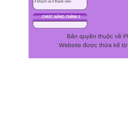
4 khách và 0 thành viên
C. THIẾT LẬP 
- Liệt kê tất cả
CHỨC NĂNG CHÍNH 1
từ đầu năm học.
- Chọn các nội 
thiết lập ma trận
Bản quyền thuộc về P
- Xác định khung
Website được thừa kế t