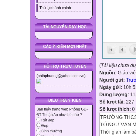
Thủ tục hành chính
TÀI NGUYÊN DẠY HỌC
CÁC Ý KIẾN MỚI NHẤT
(
Tài liệu chưa đ
HỖ TRỢ TRỰC TUYẾN
Nguồn:
Giáo vi
(phthphuong@yahoo.com.vn)
Người gửi:
Trư
Ngày gửi:
10h:5
Dung lượng:
11
ĐIỀU TRA Ý KIẾN
Số lượt tải:
227
Số lượt thích:
0
Bạn thấy trang web Phòng GD-
ĐT Thuận An như thế nào ?
TRƯỜNG THCS
Rất đẹp
TỔ NGỮ VĂN M
Đẹp
Thời gian làm bà
Bình thường