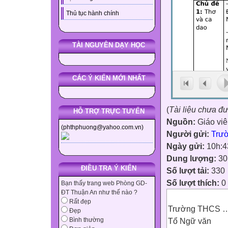
Thủ tục hành chính
TÀI NGUYÊN DẠY HỌC
CÁC Ý KIẾN MỚI NHẤT
(
Tài liệu chưa đ
HỖ TRỢ TRỰC TUYẾN
Nguồn:
Giáo vi
(phthphuong@yahoo.com.vn)
Người gửi:
Trư
Ngày gửi:
10h:4
Dung lượng:
30
ĐIỀU TRA Ý KIẾN
Số lượt tải:
330
Số lượt thích:
0
Bạn thấy trang web Phòng GD-
ĐT Thuận An như thế nào ?
Rất đẹp
Trường THC
Đẹp
Tổ Ngữ văn
Bình thường