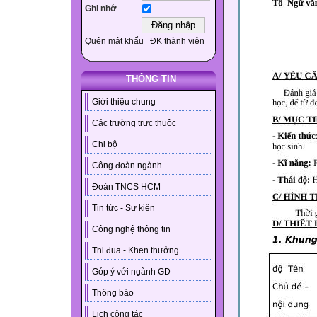
Ghi nhớ
Quên mật khẩu
ĐK thành viên
THÔNG TIN
Giới thiệu chung
Các trường trực thuộc
Chi bộ
Công đoàn ngành
Đoàn TNCS HCM
Tin tức - Sự kiện
Công nghệ thông tin
Thi đua - Khen thưởng
Góp ý với ngành GD
Thông báo
Lịch công tác