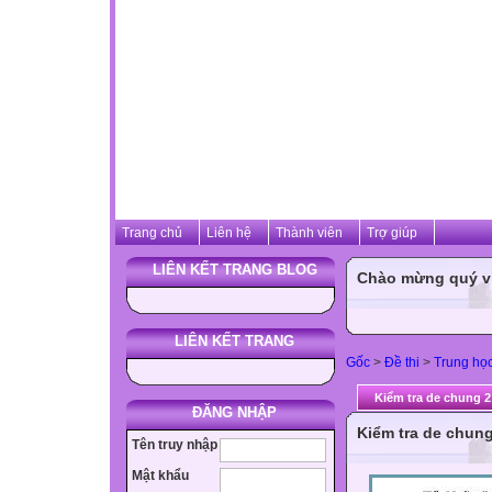
Trang chủ
Liên hệ
Thành viên
Trợ giúp
LIÊN KẾT TRANG BLOG
Chào mừng quý vị 
LIÊN KẾT TRANG
Gốc
>
Đề thi
>
Trung họ
Kiểm tra de chung 2
ĐĂNG NHẬP
Kiểm tra de chung
Tên truy nhập
Mật khẩu