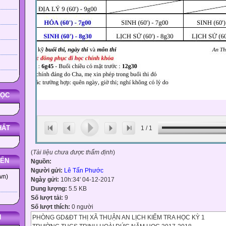
HỌC
HẤT
1
/
1
(
Tài liệu chưa được thẩm định
)
YẾN
Nguồn:
Người gửi:
Lê Tấn Phước
vn)
Ngày gửi:
10h:34' 04-12-2017
Dung lượng:
5.5 KB
Số lượt tải:
9
Số lượt thích:
0 người
N
PHÒNG GD&ĐT THỊ XÃ THUẬN AN LỊCH KIỂM TRA HỌC KỲ 1