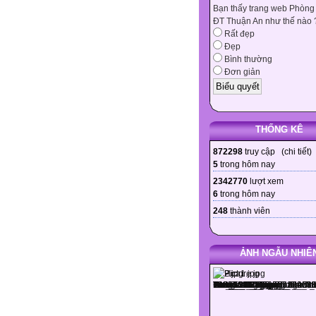
Bạn thấy trang web Phòng
ĐT Thuận An như thế nào 
Rất đẹp
Đẹp
Bình thường
Đơn giản
THỐNG KÊ
872298
truy cập (
chi tiết
)
5
trong hôm nay
2342770
lượt xem
6
trong hôm nay
248
thành viên
ẢNH NGẪU NHIÊ