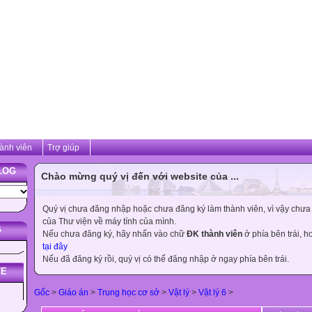
ành viên
Trợ giúp
LOG
Chào mừng quý vị đến với website của ...
Quý vị chưa đăng nhập hoặc chưa đăng ký làm thành viên, vì vậy chưa th
của Thư viện về máy tính của mình.
G
Nếu chưa đăng ký, hãy nhấn vào chữ
ĐK thành viên
ở phía bên trái, 
tại đây
Nếu đã đăng ký rồi, quý vị có thể đăng nhập ở ngay phía bên trái.
TE
Gốc
>
Giáo án
>
Trung học cơ sở
>
Vật lý
>
Vật lý 6
>