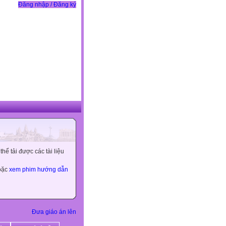
Đăng nhập / Đăng ký
ể tải được các tài liệu
hoặc
xem phim hướng dẫn
Đưa giáo án lên