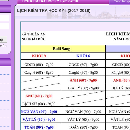
LỊCH KIỂM TRA HỌC KỲ I (2017-2018
Cùng tác gi
LỊCH KIỂM TRA HỌC KỲ I (2017-2018)
viên