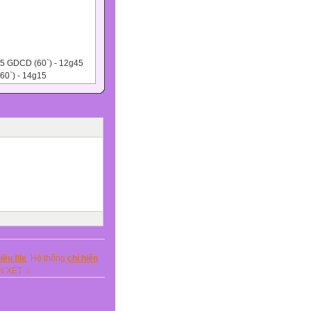
45 GDCD (60`) - 12g45
(60`) - 14g15
(90`) - 12g45 NGỮ VĂN
(60`) - 14g45
 TOÁN (90`) - 12g45
ều file
. Hệ thống
chỉ hiển
NH (60`) - 12g45
ẬN XÉT ↓
Ử (60`) - 14g15