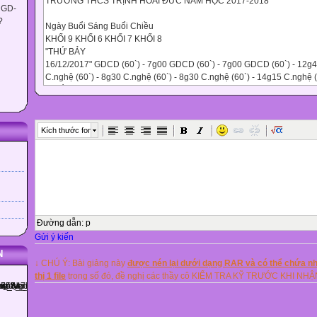
TRƯỜNG THCS TRỊNH HOÀI ĐỨC NĂM HỌC 2017-2018
 GD-
?
Ngày Buổi Sáng Buổi Chiều
KHỐI 9 KHỐI 6 KHỐI 7 KHỐI 8
"THỨ BẢY
16/12/2017" GDCD (60`) - 7g00 GDCD (60`) - 7g00 GDCD (60`) - 12g
C.nghệ (60`) - 8g30 C.nghệ (60`) - 8g30 C.nghệ (60`) - 14g15 C.nghệ 
"THỨ HAI
18/12/2017" ANH (60`) - 7g00 ANH (60`) - 12g45
ĐỊA LÝ (60`) - 9g00 ĐỊA LÝ (60`) - 14g45
"THỨ BA
Kích thước font
19/12/2017" ANH (60`) - 7g00 ANH (60`) - 12g45
LỊCH SỬ (60`) - 9g00 HÓA HỌC (60`) - 14g45
"THỨ TƯ
20/12/2017" NGỮ VĂN (90`) - 7g00 NGỮ VĂN (90`) - 7g00 NGỮ VĂN 
(90`) - 12g45
VẬT LÝ (60`) - 9g00 VẬT LÝ (60`) - 9g00 VẬT LÝ (60`) - 14g45 VẬT LÝ 
"THỨ NĂM
Đường dẫn
:
p
21/12/2017" TOÁN (90`) - 7g00 TOÁN (90`) - 7g00 TOÁN (90`) - 12g45
Gửi ý kiến
ĐỊA LÝ 9 (60`) - 9g00 ĐỊA LÝ (60`) - 14g45
N
"THỨ SÁU
↓ CHÚ Ý: Bài giảng này
được nén lại dưới dạng RAR và có thể chứa nhi
22/12/2017" HÓA (60`) - 7g00 SINH (60`) - 7g00 SINH (60`) - 12g45 SI
thị 1 file
trong số đó, đề nghị các thầy cô KIỂM TRA KỸ TRƯỚC KHI NH
SINH (60`) - 8g30 LỊCH SỬ (60`) - 8g30 LỊCH SỬ (60`) - 14g15 LỊCH S
"THỨ BẢY
23/12/2017"