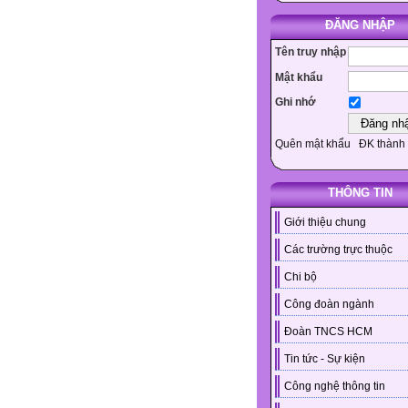
ĐĂNG NHẬP
Tên truy nhập
Mật khẩu
Ghi nhớ
Quên mật khẩu
ĐK thành 
THÔNG TIN
Giới thiệu chung
Các trường trực thuộc
Chi bộ
Công đoàn ngành
Đoàn TNCS HCM
Tin tức - Sự kiện
Công nghệ thông tin