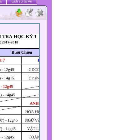
ả
Lịch sử tải về