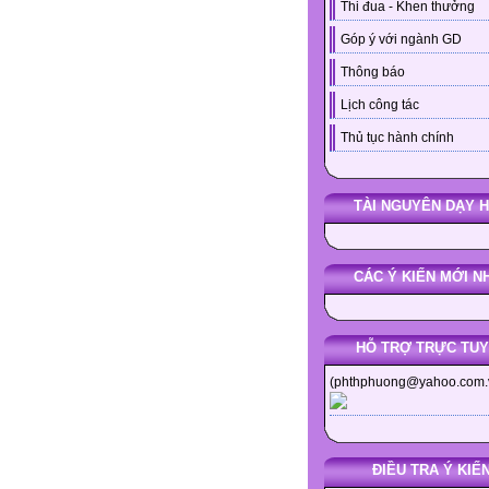
Thi đua - Khen thưởng
Góp ý với ngành GD
Thông báo
Lịch công tác
Thủ tục hành chính
TÀI NGUYÊN DẠY 
CÁC Ý KIẾN MỚI N
HỖ TRỢ TRỰC TU
(phthphuong@yahoo.com.
ĐIỀU TRA Ý KIẾ