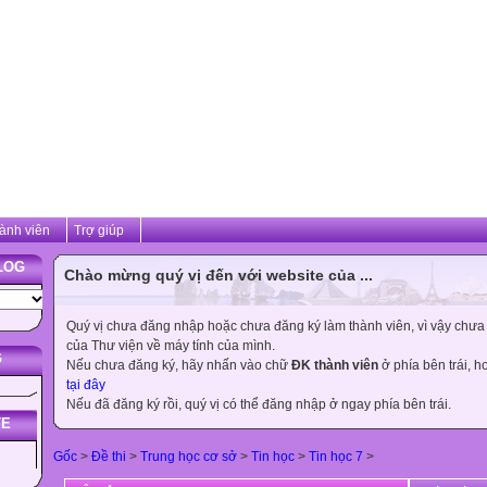
ành viên
Trợ giúp
LOG
Chào mừng quý vị đến với website của ...
Quý vị chưa đăng nhập hoặc chưa đăng ký làm thành viên, vì vậy chưa th
của Thư viện về máy tính của mình.
G
Nếu chưa đăng ký, hãy nhấn vào chữ
ĐK thành viên
ở phía bên trái, 
tại đây
Nếu đã đăng ký rồi, quý vị có thể đăng nhập ở ngay phía bên trái.
TE
Gốc
>
Đề thi
>
Trung học cơ sở
>
Tin học
>
Tin học 7
>