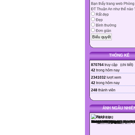
Bạn thấy trang web Phòng
ĐT Thuận An như thế nào 
Rất đẹp
Đẹp
Bình thường
Đơn giản
THỐNG KÊ
870764
truy cập (
chi tiết
)
42
trong hôm nay
2341032
lượt xem
42
trong hôm nay
248
thành viên
ẢNH NGẪU NHIÊ