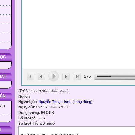
HỌC
HẤT
1
/
5
(
Tài liệu chưa được thẩm định
)
YẾN
Nguồn:
Người gửi:
Nguyễn Thoại Hạnh
(
trang riêng
)
vn)
Ngày gửi:
09h:52' 28-03-2013
Dung lượng:
94.0 KB
Số lượt tải:
336
Số lượt thích:
0 người
N