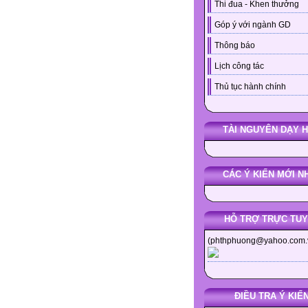
Thi đua - Khen thưởng
Góp ý với ngành GD
Thông báo
Lịch công tác
Thủ tục hành chính
TÀI NGUYÊN DẠY 
CÁC Ý KIẾN MỚI N
HỖ TRỢ TRỰC TU
(phthphuong@yahoo.com.
ĐIỀU TRA Ý KIẾ