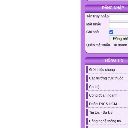
ĐĂNG NHẬP
Tên truy nhập
Mật khẩu
Ghi nhớ
Quên mật khẩu
ĐK thành 
THÔNG TIN
Giới thiệu chung
Các trường trực thuộc
Chi bộ
Công đoàn ngành
Đoàn TNCS HCM
Tin tức - Sự kiện
Công nghệ thông tin