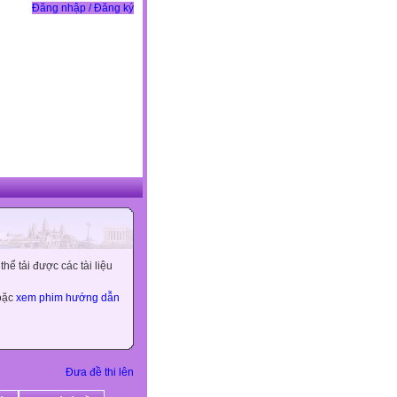
Đăng nhập / Đăng ký
ể tải được các tài liệu
hoặc
xem phim hướng dẫn
Đưa đề thi lên