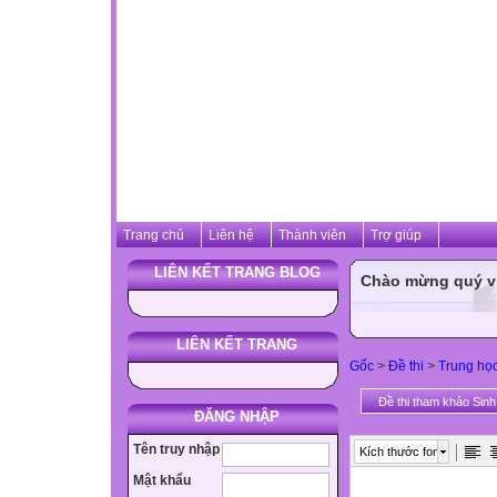
Trang chủ
Liên hệ
Thành viên
Trợ giúp
LIÊN KẾT TRANG BLOG
Chào mừng quý vị 
LIÊN KẾT TRANG
Gốc
>
Đề thi
>
Trung họ
Đề thi tham khảo Sin
ĐĂNG NHẬP
Tên truy nhập
Kích thước font
Mật khẩu