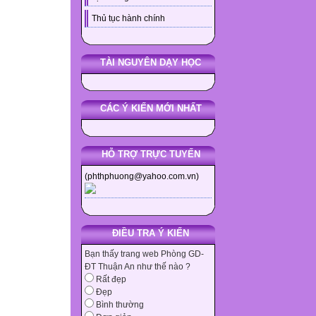
Thủ tục hành chính
TÀI NGUYÊN DẠY HỌC
CÁC Ý KIẾN MỚI NHẤT
HỖ TRỢ TRỰC TUYẾN
(phthphuong@yahoo.com.vn)
ĐIỀU TRA Ý KIẾN
Bạn thấy trang web Phòng GD-
ĐT Thuận An như thế nào ?
Rất đẹp
Đẹp
Bình thường