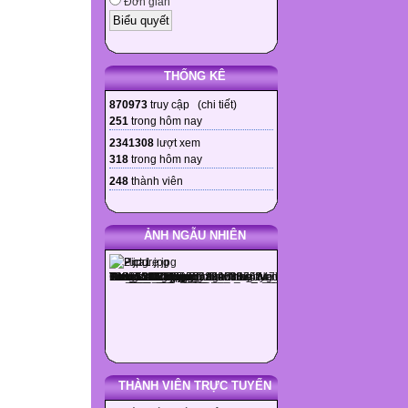
Đơn giản
THỐNG KÊ
870973
truy cập (
chi tiết
)
251
trong hôm nay
2341308
lượt xem
318
trong hôm nay
248
thành viên
ẢNH NGẪU NHIÊN
THÀNH VIÊN TRỰC TUYẾN