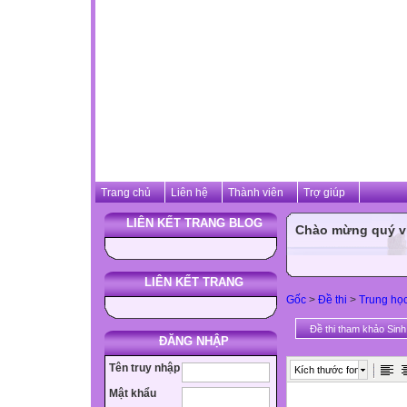
Trang chủ
Liên hệ
Thành viên
Trợ giúp
LIÊN KẾT TRANG BLOG
Chào mừng quý vị 
LIÊN KẾT TRANG
Gốc
>
Đề thi
>
Trung họ
Đề thi tham khảo Sin
ĐĂNG NHẬP
Tên truy nhập
Kích thước font
Mật khẩu