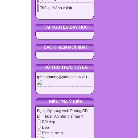
Thủ tục hành chính
TÀI NGUYÊN DẠY HỌC
CÁC Ý KIẾN MỚI NHẤT
HỖ TRỢ TRỰC TUYẾN
(phthphuong@yahoo.com.vn)
ĐIỀU TRA Ý KIẾN
Bạn thấy trang web Phòng GD-
ĐT Thuận An như thế nào ?
Rất đẹp
Đẹp
Bình thường