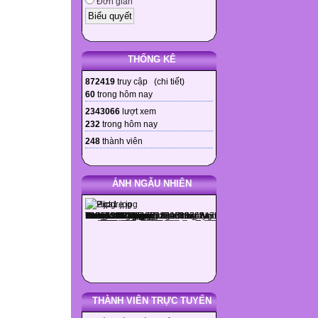
Đơn giản
THỐNG KÊ
872419
truy cập (
chi tiết
)
60
trong hôm nay
2343066
lượt xem
232
trong hôm nay
248
thành viên
ẢNH NGẪU NHIÊN
THÀNH VIÊN TRỰC TUYẾN