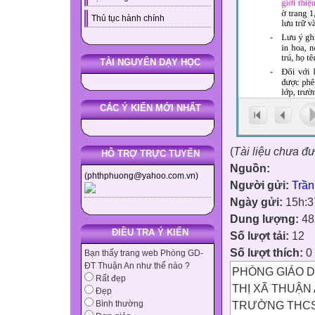
Thủ tục hành chính
TÀI NGUYÊN DẠY HỌC
CÁC Ý KIẾN MỚI NHẤT
(
Tài liệu chưa đ
HỖ TRỢ TRỰC TUYẾN
Nguồn:
(phthphuong@yahoo.com.vn)
Người gửi:
Trầ
Ngày gửi:
15h:3
Dung lượng:
48
ĐIỀU TRA Ý KIẾN
Số lượt tải:
12
Số lượt thích:
0
Bạn thấy trang web Phòng GD-
ĐT Thuận An như thế nào ?
PHÒNG GIÁO 
Rất đẹp
THỊ XÃ THUẬN
Đẹp
TRƯỜNG THCS
Bình thường