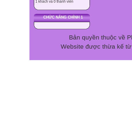
1 khách và 0 thành viên
khai sinh).
Lấy thông tin họ
CHỨC NĂNG CHÍNH 1
sơ yếu lí lịch c
cách chính xác ở
trưởng.
Bản quyền thuộc về P
Cập nhật trang lý
Website được thừa kế t
tính, ghi rõ ngà
chỉ ghi địa danh,
giáo (2). Ghi rõ 
hiện tại ghi rõ c
chọn KT2), (4). 
đầy đủ mục (3) v
cập nhật đầy đủ 
hoàn cảnh gia đ
(HS chuyển đến)
học bạ cập nhật 
đầy đủ các thông
Công tác làm sổ 