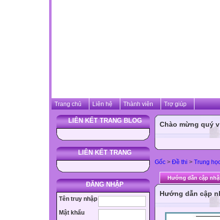
Trang chủ
Liên hệ
Thành viên
Trợ giúp
LIÊN KẾT TRANG BLOG
Chào mừng quý vị 
LIÊN KẾT TRANG
Gốc
>
Đề thi
>
Trung họ
Hướng dẫn cập nhật
ĐĂNG NHẬP
Hướng dẫn cập nh
Tên truy nhập
Mật khẩu