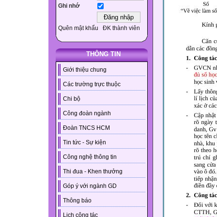
Ghi nhớ
Quên mật khẩu
ĐK thành viên
THÔNG TIN
Giới thiệu chung
Các trường trực thuộc
Chi bộ
Công đoàn ngành
Đoàn TNCS HCM
Tin tức - Sự kiện
Công nghệ thông tin
Thi đua - Khen thưởng
Góp ý với ngành GD
Thông báo
Lịch công tác