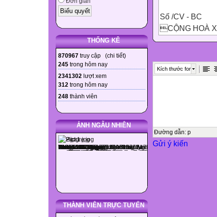
Đơn giản
Số /CV - BC
CỘNG HOÀ XÃ
Độc lập –Tự do
THỐNG KÊ
870967
truy cập (
chi tiết
)
Bình Chuẩn, ngà
245
trong hôm nay
Kích thước font

2341302
lượt xem
312
trong hôm nay
“Về việc làm s
248
thành viên



ẢNH NGẪU NHIÊN
Kính gửi: - Giáo
Đường dẫn
:
p
Gửi ý kiến
Căn cứ vào kế h
hướng dẫn các đ
Công tác làm sổ
GVCN nhận danh 
lớp (nhận đủ số 
THÀNH VIÊN TRỰC TUYẾN
kiểm tra thông t