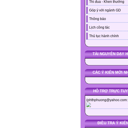
Thi đua - Khen thưởng
Góp ý với ngành GD
Thông báo
Lịch công tác
Thủ tục hành chính
TÀI NGUYÊN DẠY 
CÁC Ý KIẾN MỚI N
HỖ TRỢ TRỰC TU
(phthphuong@yahoo.com.
ĐIỀU TRA Ý KIẾ