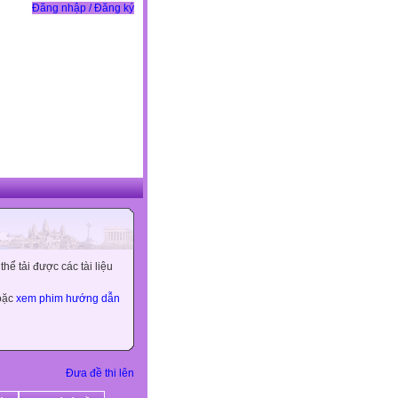
Đăng nhập / Đăng ký
ể tải được các tài liệu
hoặc
xem phim hướng dẫn
Đưa đề thi lên