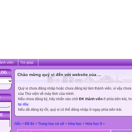
ành viên
Trợ giúp
LOG
Chào mừng quý vị đến với website của ...
Quý vị chưa đăng nhập hoặc chưa đăng ký làm thành viên, vì vậy chưa th
của Thư viện về máy tính của mình.
G
Nếu chưa đăng ký, hãy nhấn vào chữ
ĐK thành viên
ở phía bên trái, 
tại đây
Nếu đã đăng ký rồi, quý vị có thể đăng nhập ở ngay phía bên trái.
TE
Gốc
>
Đề thi
>
Trung học cơ sở
>
Hóa học
>
Hóa học 9
>