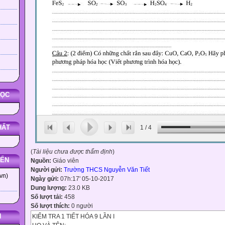
HỌC
HẤT
1
/
4
(
Tài liệu chưa được thẩm định
)
YẾN
Nguồn:
Giáo viên
Người gửi:
Trường THCS Nguyễn Văn Tiết
vn)
Ngày gửi:
07h:17' 05-10-2017
Dung lượng:
23.0 KB
Số lượt tải:
458
Số lượt thích:
0 người
N
KIỂM TRA 1 TIẾT HÓA 9 LẦN I