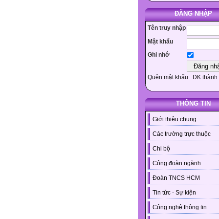
ĐĂNG NHẬP
Tên truy nhập
Mật khẩu
Ghi nhớ
Quên mật khẩu
ĐK thành 
THÔNG TIN
Giới thiệu chung
Các trường trực thuộc
Chi bộ
Công đoàn ngành
Đoàn TNCS HCM
Tin tức - Sự kiện
Công nghệ thông tin