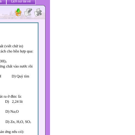
ả
Lịch sử tải về