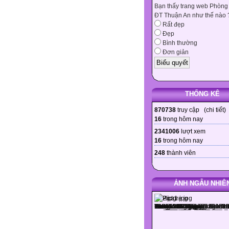
Bạn thấy trang web Phòng
ĐT Thuận An như thế nào 
Rất đẹp
Đẹp
Bình thường
Đơn giản
THỐNG KÊ
870738
truy cập (
chi tiết
)
16
trong hôm nay
2341006
lượt xem
16
trong hôm nay
248
thành viên
ẢNH NGẪU NHIÊ