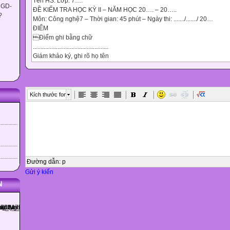
Tên HS: Lớp: 7….
 GD-
ĐỀ KIỂM TRA HỌC KỲ II – NĂM HỌC 20…. – 20…..
?
Môn: Công nghệ7 – Thời gian: 45 phút – Ngày thi: ......./......./ 20…
ĐIỂM
Điểm ghi bằng chữ
.................................................
Giám khảo ký, ghi rõ họ tên
..................................................
Tên, chữ kí giám thị
GT1:...................................
GT2:...................................
Kích thước font

I.Trắc nghiệm: HS chọn câu trả lời đúng nhất. ( 3 đ )
Câu
1
2
3
4
Đường dẫn
:
p
5
Gửi ý kiến
6
N

Đáp án


