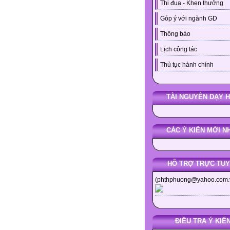
Thi đua - Khen thưởng
Góp ý với ngành GD
Thông báo
Lịch công tác
Thủ tục hành chính
TÀI NGUYÊN DẠY 
CÁC Ý KIẾN MỚI N
HỖ TRỢ TRỰC TU
(phthphuong@yahoo.com.
ĐIỀU TRA Ý KIẾ