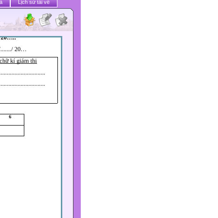
ả
Lịch sử tải về