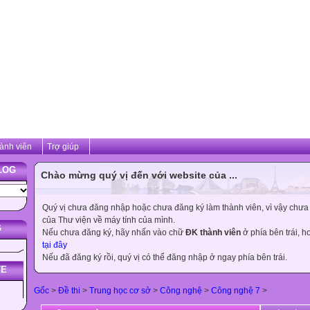
ành viên
Trợ giúp
LOG
Chào mừng quý vị đến với website của ...
Quý vị chưa đăng nhập hoặc chưa đăng ký làm thành viên, vì vậy chưa th
của Thư viện về máy tính của mình.
G
Nếu chưa đăng ký, hãy nhấn vào chữ
ĐK thành viên
ở phía bên trái, 
tại đây
Nếu đã đăng ký rồi, quý vị có thể đăng nhập ở ngay phía bên trái.
TE
Gốc
>
Đề thi
>
Trung học cơ sở
>
Công nghệ
>
Công nghệ 7
>