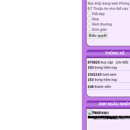
Bạn thấy trang web Phòng
ĐT Thuận An như thế nào 
Rất đẹp
Đẹp
Bình thường
Đơn giản
THỐNG KÊ
870825
truy cập (
chi tiết
)
103
trong hôm nay
2341143
lượt xem
153
trong hôm nay
248
thành viên
ẢNH NGẪU NHIÊ