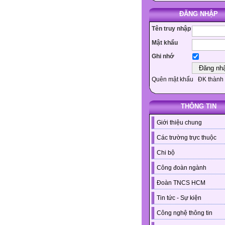
ĐĂNG NHẬP
Tên truy nhập
Mật khẩu
Ghi nhớ
Quên mật khẩu
ĐK thành 
THÔNG TIN
Giới thiệu chung
Các trường trực thuộc
Chi bộ
Công đoàn ngành
Đoàn TNCS HCM
Tin tức - Sự kiện
Công nghệ thông tin