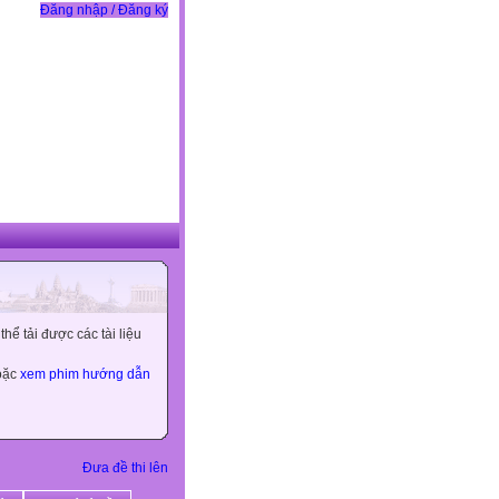
Đăng nhập / Đăng ký
ể tải được các tài liệu
hoặc
xem phim hướng dẫn
Đưa đề thi lên