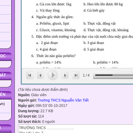
HỌC
HẤT
1
/
4
(
Tài liệu chưa được thẩm định
)
YẾN
Nguồn:
Giáo viên
Người gửi:
Trường THCS Nguyễn Văn Tiết
vn)
Ngày gửi:
09h:53' 05-10-2017
Dung lượng:
22.7 KB
Số lượt tải:
114
Số lượt thích:
0 người
N
TRƯỜNG THCS …………………..