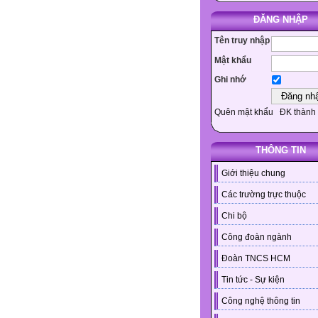
ĐĂNG NHẬP
Tên truy nhập
Mật khẩu
Ghi nhớ
Quên mật khẩu
ĐK thành 
THÔNG TIN
Giới thiệu chung
Các trường trực thuộc
Chi bộ
Công đoàn ngành
Đoàn TNCS HCM
Tin tức - Sự kiện
Công nghệ thông tin