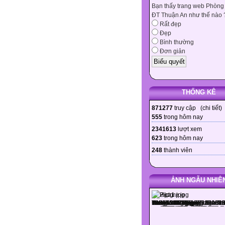
Bạn thấy trang web Phòng
ĐT Thuận An như thế nào 
Rất đẹp
Đẹp
Bình thường
Đơn giản
THỐNG KÊ
871277
truy cập (
chi tiết
)
555
trong hôm nay
2341613
lượt xem
623
trong hôm nay
248
thành viên
ẢNH NGẪU NHIÊ