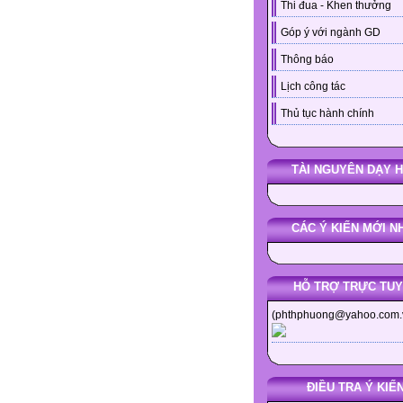
Thi đua - Khen thưởng
Góp ý với ngành GD
Thông báo
Lịch công tác
Thủ tục hành chính
TÀI NGUYÊN DẠY 
CÁC Ý KIẾN MỚI N
HỖ TRỢ TRỰC TU
(phthphuong@yahoo.com.
ĐIỀU TRA Ý KIẾ