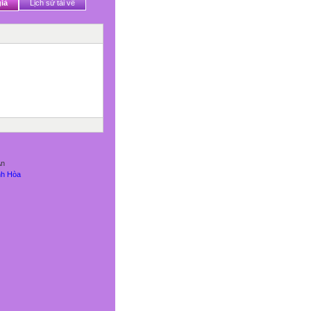
iả
Lịch sử tải về
An
nh Hòa