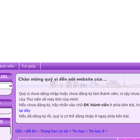
ành viên
Trợ giúp
LOG
Chào mừng quý vị đến với website của ...
Quý vị chưa đăng nhập hoặc chưa đăng ký làm thành viên, vì vậy chưa th
của Thư viện về máy tính của mình.
G
Nếu chưa đăng ký, hãy nhấn vào chữ
ĐK thành viên
ở phía bên trái, 
tại đây
Nếu đã đăng ký rồi, quý vị có thể đăng nhập ở ngay phía bên trái.
TE
Gốc
>
Đề thi
>
Trung học cơ sở
>
Tin học
>
Tin học 8
>