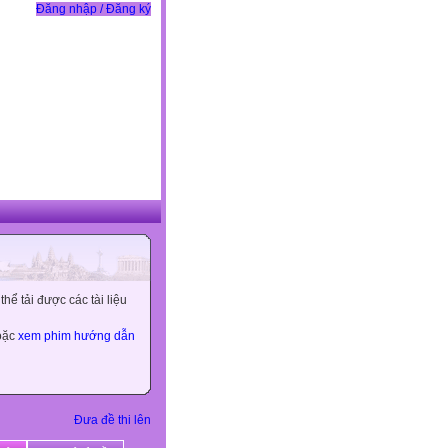
Đăng nhập / Đăng ký
ể tải được các tài liệu
hoặc
xem phim hướng dẫn
Đưa đề thi lên