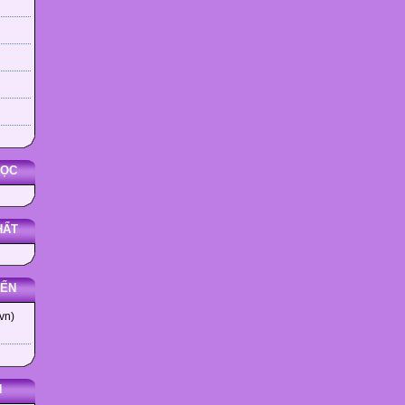
HỌC
HẤT
YẾN
vn)
N