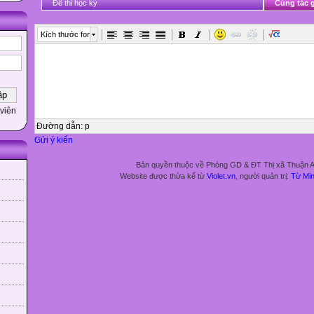
Đề thi học kỳ
Cùng tác g
Kích thước font
viên
Đường dẫn
:
p
Gửi ý kiến
Bản quyền thuộc về Phòng GD & ĐT Thị xã Thuận 
Website được thừa kế từ
Violet.vn
, người quản trị:
Từ Mi