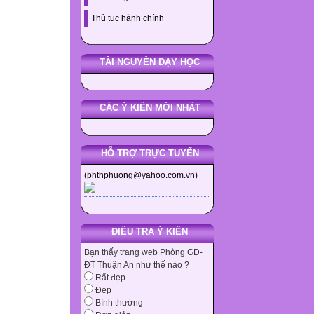
Thủ tục hành chính
TÀI NGUYÊN DẠY HỌC
CÁC Ý KIẾN MỚI NHẤT
HỖ TRỢ TRỰC TUYẾN
(phthphuong@yahoo.com.vn)
ĐIỀU TRA Ý KIẾN
Bạn thấy trang web Phòng GD-
ĐT Thuận An như thế nào ?
Rất đẹp
Đẹp
Bình thường