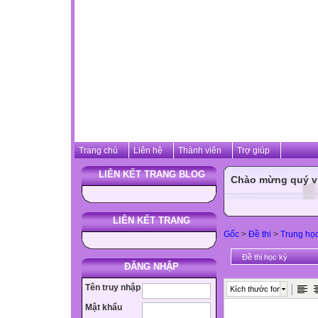
Trang chủ
Liên hệ
Thành viên
Trợ giúp
LIÊN KẾT TRANG BLOG
Chào mừng quý vị 
LIÊN KẾT TRANG
Gốc
>
Đề thi
>
Trung họ
Đề thi học kỳ
ĐĂNG NHẬP
Tên truy nhập
Kích thước font
Mật khẩu