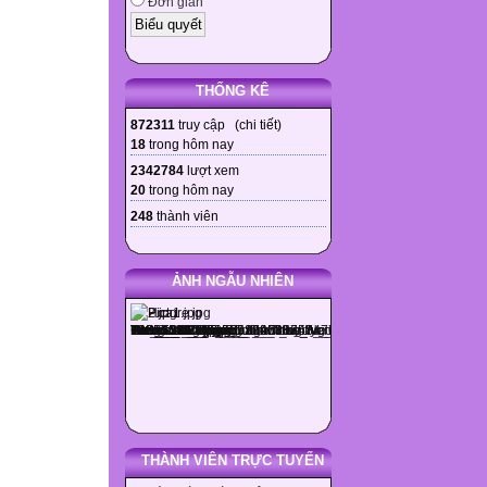
Đơn giản
THỐNG KÊ
872311
truy cập (
chi tiết
)
18
trong hôm nay
2342784
lượt xem
20
trong hôm nay
248
thành viên
ẢNH NGẪU NHIÊN
THÀNH VIÊN TRỰC TUYẾN