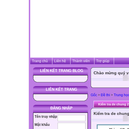
Trang chủ
Liên hệ
Thành viên
Trợ giúp
LIÊN KẾT TRANG BLOG
Chào mừng quý vị 
LIÊN KẾT TRANG
Gốc
>
Đề thi
>
Trung họ
Kiểm tra de chung 2
ĐĂNG NHẬP
Kiểm tra de chung
Tên truy nhập
Mật khẩu