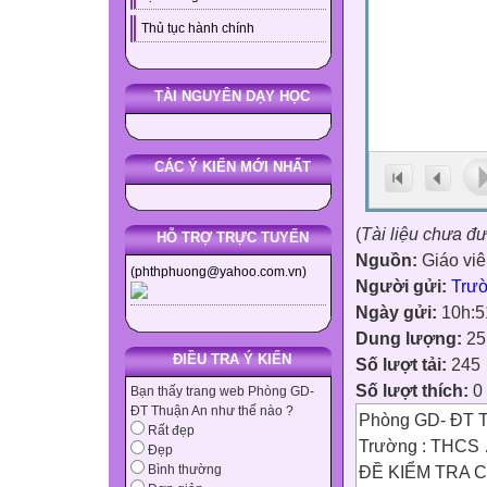
Thủ tục hành chính
TÀI NGUYÊN DẠY HỌC
CÁC Ý KIẾN MỚI NHẤT
(
Tài liệu chưa đ
HỖ TRỢ TRỰC TUYẾN
Nguồn:
Giáo vi
(phthphuong@yahoo.com.vn)
Người gửi:
Trư
Ngày gửi:
10h:5
Dung lượng:
25
ĐIỀU TRA Ý KIẾN
Số lượt tải:
245
Số lượt thích:
0
Bạn thấy trang web Phòng GD-
ĐT Thuận An như thế nào ?
Phòng GD- ĐT 
Rất đẹp
Trường : TH
Đẹp
ĐỀ KIỂM TRA 
Bình thường