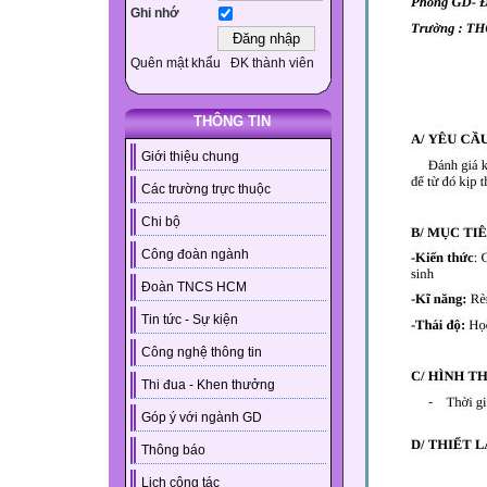
Ghi nhớ
Quên mật khẩu
ĐK thành viên
THÔNG TIN
Giới thiệu chung
Các trường trực thuộc
Chi bộ
Công đoàn ngành
Đoàn TNCS HCM
Tin tức - Sự kiện
Công nghệ thông tin
Thi đua - Khen thưởng
Góp ý với ngành GD
Thông báo
Lịch công tác