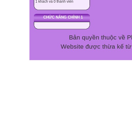
1 khách và 0 thành viên
CHỨC NĂNG CHÍNH 1
KHUNG MA TRẬ
Mức đ ộ
Bản quyền thuộc về P
Website được thừa kế t
Nội dung
Nhận biết
Thông hiểu
Vận dụng thấ
Vận dụng cao


TN
TL
TN
TL