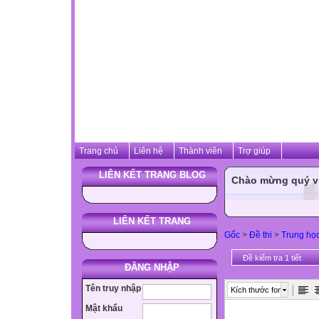
Trang chủ
Liên hệ
Thành viên
Trợ giúp
LIÊN KẾT TRANG BLOG
Chào mừng quý vị 
LIÊN KẾT TRANG
Gốc
>
Đề thi
>
Trung họ
Đề kiểm tra 1 tiết
ĐĂNG NHẬP
Tên truy nhập
Kích thước font
Mật khẩu