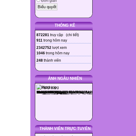
Đơn giản
THỐNG KÊ
872281
truy cập (
chi tiết
)
911
trong hôm nay
2342752
lượt xem
1046
trong hôm nay
248
thành viên
ẢNH NGẪU NHIÊN
THÀNH VIÊN TRỰC TUYẾN