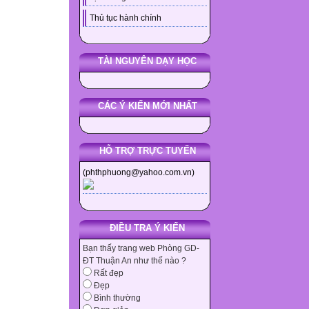
Thủ tục hành chính
TÀI NGUYÊN DẠY HỌC
CÁC Ý KIẾN MỚI NHẤT
HỖ TRỢ TRỰC TUYẾN
(phthphuong@yahoo.com.vn)
ĐIỀU TRA Ý KIẾN
Bạn thấy trang web Phòng GD-
ĐT Thuận An như thế nào ?
Rất đẹp
Đẹp
Bình thường