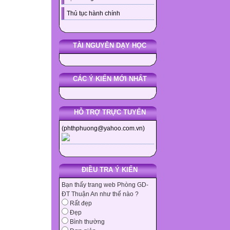
Thủ tục hành chính
TÀI NGUYÊN DẠY HỌC
CÁC Ý KIẾN MỚI NHẤT
HỖ TRỢ TRỰC TUYẾN
(phthphuong@yahoo.com.vn)
ĐIỀU TRA Ý KIẾN
Bạn thấy trang web Phòng GD-
ĐT Thuận An như thế nào ?
Rất đẹp
Đẹp
Bình thường