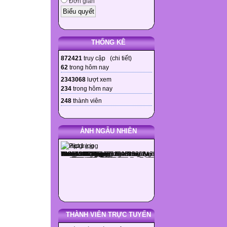
Đơn giản
THỐNG KÊ
872421
truy cập (
chi tiết
)
62
trong hôm nay
2343068
lượt xem
234
trong hôm nay
248
thành viên
ẢNH NGẪU NHIÊN
THÀNH VIÊN TRỰC TUYẾN