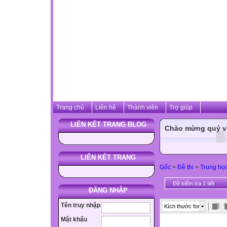
Trang chủ
Liên hệ
Thành viên
Trợ giúp
LIÊN KẾT TRANG BLOG
Chào mừng quý vị 
LIÊN KẾT TRANG
Gốc
>
Đề thi
>
Trung họ
Đề kiểm tra 1 tiết
ĐĂNG NHẬP
Tên truy nhập
Kích thước font
Mật khẩu