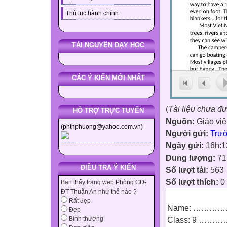
Thủ tục hành chính
TÀI NGUYÊN DẠY HỌC
CÁC Ý KIẾN MỚI NHẤT
(
Tài liệu chưa đ
HỖ TRỢ TRỰC TUYẾN
Nguồn:
Giáo vi
(phthphuong@yahoo.com.vn)
Người gửi:
Trư
Ngày gửi:
16h:1
Dung lượng:
71
ĐIỀU TRA Ý KIẾN
Số lượt tải:
563
Số lượt thích:
0
Bạn thấy trang web Phòng GD-
ĐT Thuận An như thế nào ?
Rất đẹp
Name: …………
Đẹp
Class: 9 ……
Bình thường