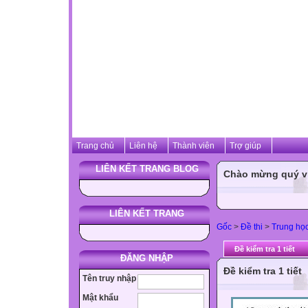
Trang chủ
Liên hệ
Thành viên
Trợ giúp
LIÊN KẾT TRANG BLOG
Chào mừng quý vị 
LIÊN KẾT TRANG
Gốc
>
Đề thi
>
Trung họ
Đề kiểm tra 1 tiết
ĐĂNG NHẬP
Đề kiểm tra 1 tiết
Tên truy nhập
Mật khẩu