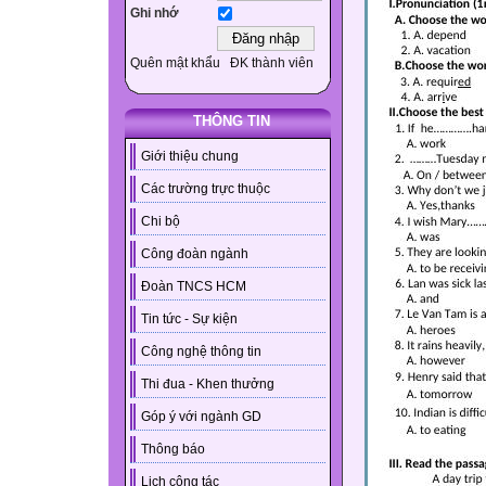
Ghi nhớ
Quên mật khẩu
ĐK thành viên
THÔNG TIN
Giới thiệu chung
Các trường trực thuộc
Chi bộ
Công đoàn ngành
Đoàn TNCS HCM
Tin tức - Sự kiện
Công nghệ thông tin
Thi đua - Khen thưởng
Góp ý với ngành GD
Thông báo
Lịch công tác