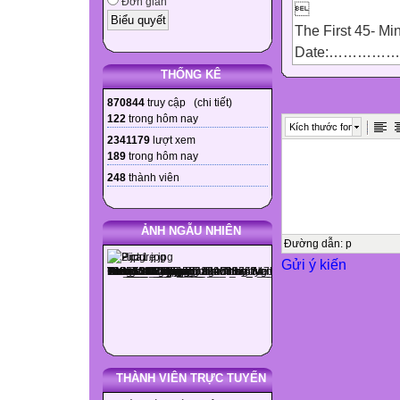
Đơn giản

The First 45- Mi
Date:………
Marks
THỐNG KÊ

870844
truy cập (
chi tiết
)

122
trong hôm nay
Kích thước font

2341179
lượt xem
189
trong hôm nay

248
thành viên


ẢNH NGẪU NHIÊN
I.Pronunciation 
Đường dẫn
:
p
Gửi ý kiến
A. Choose the wor
words.
1. A. depend B. l
2. A. vacation B.
B.Choose the wor
3. A. required B
THÀNH VIÊN TRỰC TUYẾN
4. A. arrive B. pr