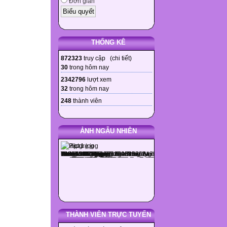
Đơn giản
THỐNG KÊ
872323
truy cập (
chi tiết
)
30
trong hôm nay
2342796
lượt xem
32
trong hôm nay
248
thành viên
ẢNH NGẪU NHIÊN
THÀNH VIÊN TRỰC TUYẾN