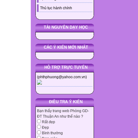
Thủ tục hành chính
TÀI NGUYÊN DẠY HỌC
CÁC Ý KIẾN MỚI NHẤT
HỖ TRỢ TRỰC TUYẾN
(phthphuong@yahoo.com.vn)
ĐIỀU TRA Ý KIẾN
Bạn thấy trang web Phòng GD-
ĐT Thuận An như thế nào ?
Rất đẹp
Đẹp
Bình thường