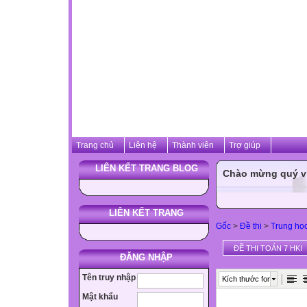
Trang chủ
Liên hệ
Thành viên
Trợ giúp
LIÊN KẾT TRANG BLOG
Chào mừng quý vị 
LIÊN KẾT TRANG
Gốc
>
Đề thi
>
Trung họ
ĐỀ THI TOÁN 7 HKI
ĐĂNG NHẬP
Tên truy nhập
Kích thước font
Mật khẩu