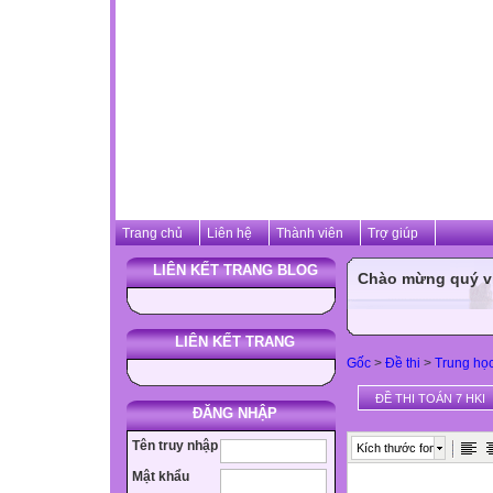
Trang chủ
Liên hệ
Thành viên
Trợ giúp
LIÊN KẾT TRANG BLOG
Chào mừng quý vị 
LIÊN KẾT TRANG
Gốc
>
Đề thi
>
Trung họ
ĐỀ THI TOÁN 7 HKI
ĐĂNG NHẬP
Tên truy nhập
Kích thước font
Mật khẩu