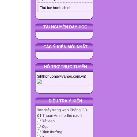
Thủ tục hành chính
TÀI NGUYÊN DẠY HỌC
CÁC Ý KIẾN MỚI NHẤT
HỖ TRỢ TRỰC TUYẾN
(phthphuong@yahoo.com.vn)
ĐIỀU TRA Ý KIẾN
Bạn thấy trang web Phòng GD-
ĐT Thuận An như thế nào ?
Rất đẹp
Đẹp
Bình thường