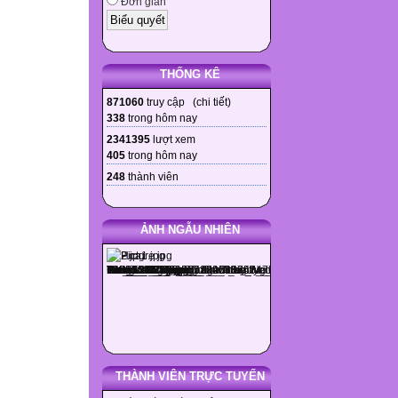
Đơn giản
THỐNG KÊ
871060
truy cập (
chi tiết
)
338
trong hôm nay
2341395
lượt xem
405
trong hôm nay
248
thành viên
ẢNH NGẪU NHIÊN
THÀNH VIÊN TRỰC TUYẾN