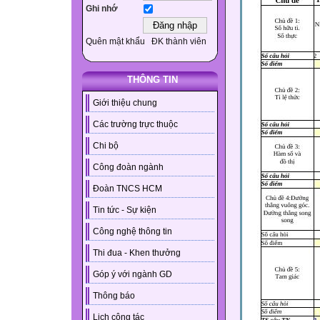
Ghi nhớ
Quên mật khẩu
ĐK thành viên
THÔNG TIN
Giới thiệu chung
Các trường trực thuộc
Chi bộ
Công đoàn ngành
Đoàn TNCS HCM
Tin tức - Sự kiện
Công nghệ thông tin
Thi đua - Khen thưởng
Góp ý với ngành GD
Thông báo
Lịch công tác