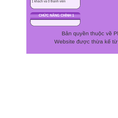
1 khách và 0 thành viên
Cộng

CHỨC NĂNG CHÍNH 1



Bản quyền thuộc về P

Website được thừa kế t

Thấp
Cao


Chủ đề
TNKQ
TL
TNKQ
TL
TNKQ
TL