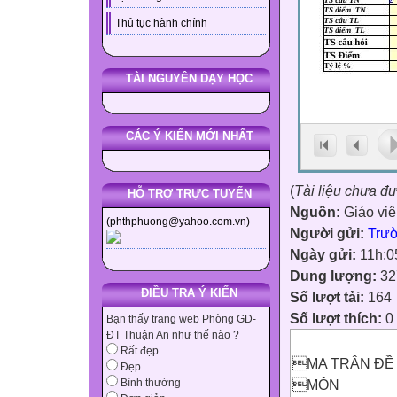
Thủ tục hành chính
TÀI NGUYÊN DẠY HỌC
CÁC Ý KIẾN MỚI NHẤT
(
Tài liệu chưa đ
HỖ TRỢ TRỰC TUYẾN
Nguồn:
Giáo vi
(phthphuong@yahoo.com.vn)
Người gửi:
Trư
Ngày gửi:
11h:0
Dung lượng:
32
ĐIỀU TRA Ý KIẾN
Số lượt tải:
164
Số lượt thích:
0
Bạn thấy trang web Phòng GD-
ĐT Thuận An như thế nào ?
Rất đẹp
MA TRẬN ĐỀ 
Đẹp
MÔN
Bình thường