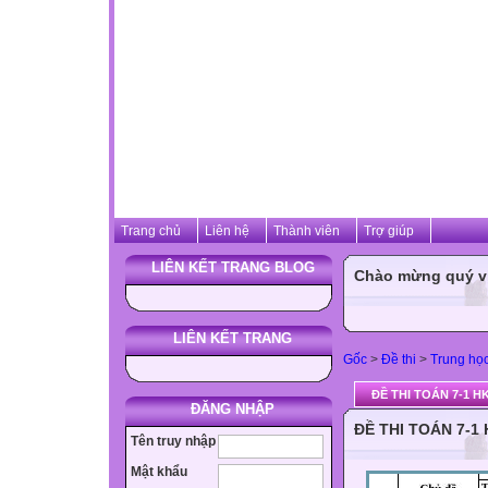
Trang chủ
Liên hệ
Thành viên
Trợ giúp
LIÊN KẾT TRANG BLOG
Chào mừng quý vị 
LIÊN KẾT TRANG
Gốc
>
Đề thi
>
Trung họ
ĐỀ THI TOÁN 7-1 HK
ĐĂNG NHẬP
ĐỀ THI TOÁN 7-1 
Tên truy nhập
Mật khẩu