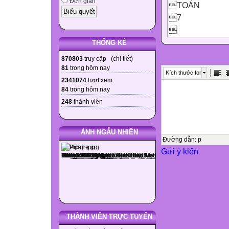
Đơn giản
TOÁN
7


THỐNG KÊ

870803
truy cập (
chi tiết
)

81
trong hôm nay
Kích thước font

2341074
lượt xem
84
trong hôm nay

248
thành viên



ẢNH NGẪU NHIÊN

Đường dẫn
:
p
Gửi ý kiến



Cấp độ
Nhận biết
Thông hiểu
THÀNH VIÊN TRỰC TUYẾN
Vận dụng