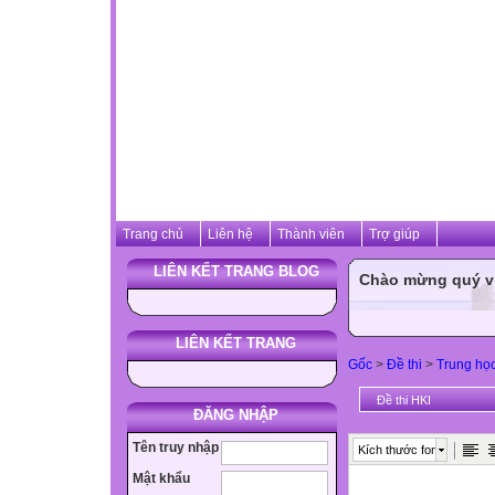
Trang chủ
Liên hệ
Thành viên
Trợ giúp
LIÊN KẾT TRANG BLOG
Chào mừng quý vị 
LIÊN KẾT TRANG
Gốc
>
Đề thi
>
Trung họ
Đề thi HKI
ĐĂNG NHẬP
Tên truy nhập
Kích thước font
Mật khẩu