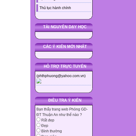
Thủ tục hành chính
TÀI NGUYÊN DẠY HỌC
CÁC Ý KIẾN MỚI NHẤT
HỖ TRỢ TRỰC TUYẾN
(phthphuong@yahoo.com.vn)
ĐIỀU TRA Ý KIẾN
Bạn thấy trang web Phòng GD-
ĐT Thuận An như thế nào ?
Rất đẹp
Đẹp
Bình thường