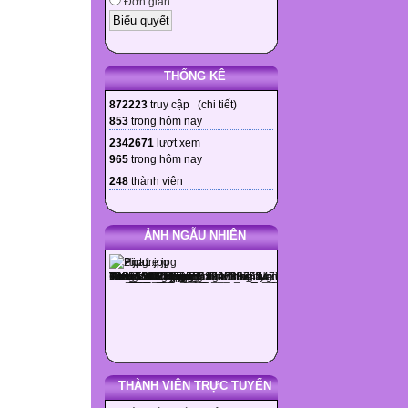
Đơn giản
THỐNG KÊ
872223
truy cập (
chi tiết
)
853
trong hôm nay
2342671
lượt xem
965
trong hôm nay
248
thành viên
ẢNH NGẪU NHIÊN
THÀNH VIÊN TRỰC TUYẾN