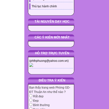
Thủ tục hành chính
TÀI NGUYÊN DẠY HỌC
CÁC Ý KIẾN MỚI NHẤT
HỖ TRỢ TRỰC TUYẾN
(phthphuong@yahoo.com.vn)
ĐIỀU TRA Ý KIẾN
Bạn thấy trang web Phòng GD-
ĐT Thuận An như thế nào ?
Rất đẹp
Đẹp
Bình thường