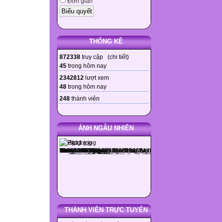
Đơn giản
THỐNG KÊ
872338
truy cập (
chi tiết
)
45
trong hôm nay
2342812
lượt xem
48
trong hôm nay
248
thành viên
ẢNH NGẪU NHIÊN
THÀNH VIÊN TRỰC TUYẾN