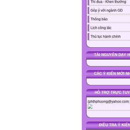
Thi đua - Khen thưởng
Góp ý với ngành GD
Thông báo
Lịch công tác
Thủ tục hành chính
TÀI NGUYÊN DẠY 
CÁC Ý KIẾN MỚI N
HỖ TRỢ TRỰC TU
(phthphuong@yahoo.com.
ĐIỀU TRA Ý KIẾ