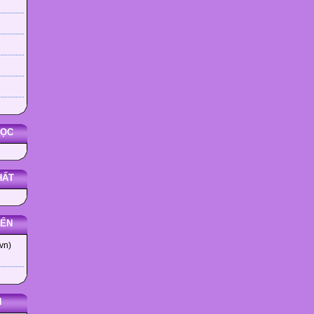
HỌC
HẤT
YẾN
vn)
N