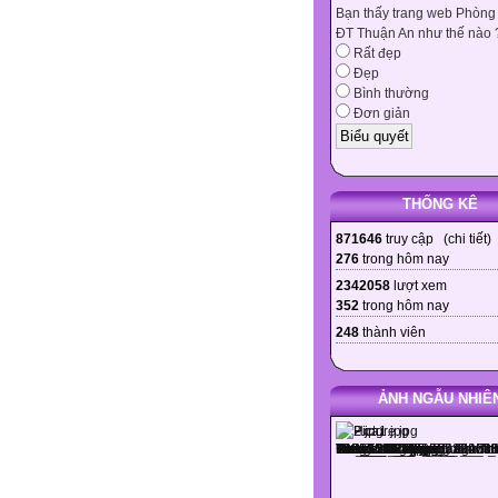
Bạn thấy trang web Phòng
ĐT Thuận An như thế nào 
Rất đẹp
Đẹp
Bình thường
Đơn giản
THỐNG KÊ
871646
truy cập (
chi tiết
)
276
trong hôm nay
2342058
lượt xem
352
trong hôm nay
248
thành viên
ẢNH NGẪU NHIÊ