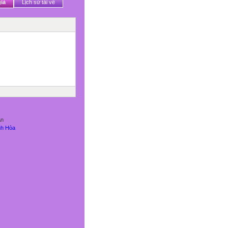
iả
Lịch sử tải về
An
nh Hòa