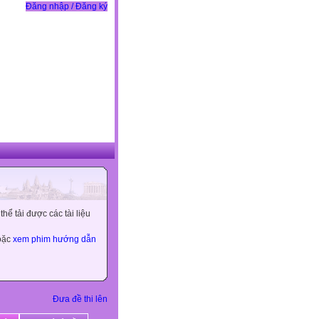
Đăng nhập / Đăng ký
ể tải được các tài liệu
hoặc
xem phim hướng dẫn
Đưa đề thi lên