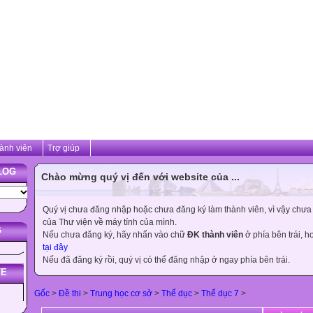
ành viên
Trợ giúp
LOG
Chào mừng quý vị đến với website của ...
Quý vị chưa đăng nhập hoặc chưa đăng ký làm thành viên, vì vậy chưa th
của Thư viện về máy tính của mình.
G
Nếu chưa đăng ký, hãy nhấn vào chữ
ĐK thành viên
ở phía bên trái, 
tại đây
Nếu đã đăng ký rồi, quý vị có thể đăng nhập ở ngay phía bên trái.
TE
Gốc
>
Đề thi
>
Trung học cơ sở
>
Thể dục
>
Thể dục 7
>