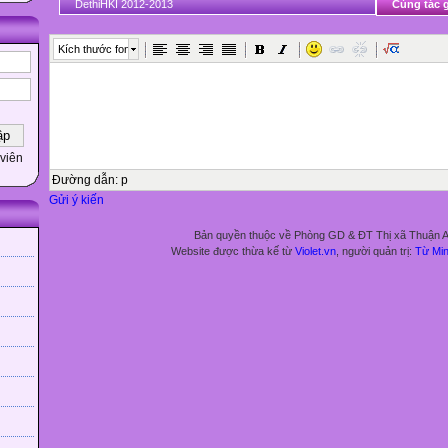
DethiHKI 2012-2013
Cùng tác g
Kích thước font
viên
Đường dẫn
:
p
Gửi ý kiến
Bản quyền thuộc về Phòng GD & ĐT Thị xã Thuận 
Website được thừa kế từ
Violet.vn
, người quản trị:
Từ Mi