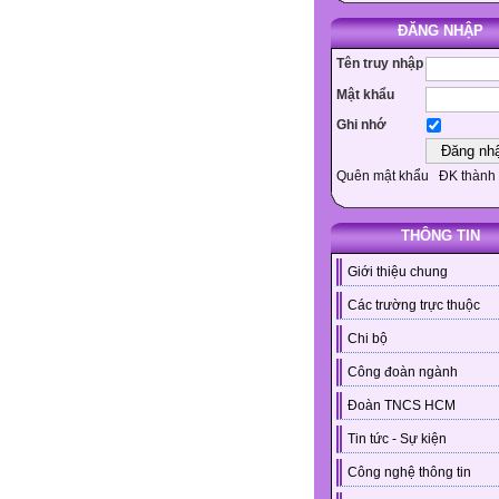
ĐĂNG NHẬP
Tên truy nhập
Mật khẩu
Ghi nhớ
Quên mật khẩu
ĐK thành 
THÔNG TIN
Giới thiệu chung
Các trường trực thuộc
Chi bộ
Công đoàn ngành
Đoàn TNCS HCM
Tin tức - Sự kiện
Công nghệ thông tin