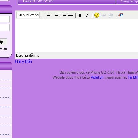
DethiHKI 2012-2013
Cùng tác gi
Kích thước font
viên
Đường dẫn
:
p
Gửi ý kiến
Bản quyền thuộc về Phòng GD & ĐT Thị xã Thuận 
Website được thừa kế từ
Violet.vn
, người quản trị:
Từ Mi