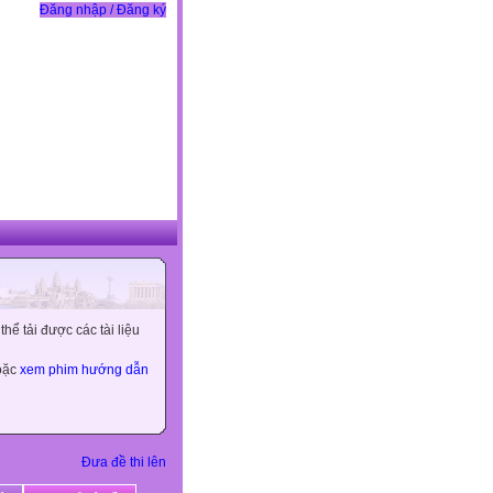
Đăng nhập / Đăng ký
ể tải được các tài liệu
hoặc
xem phim hướng dẫn
Đưa đề thi lên