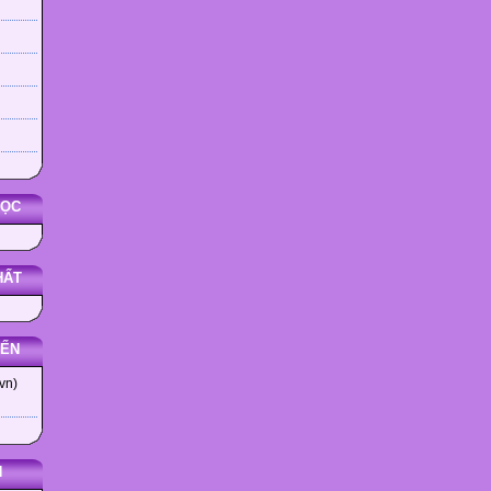
HỌC
HẤT
YẾN
vn)
N