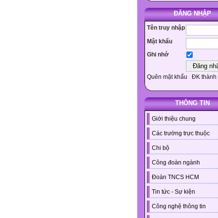
ĐĂNG NHẬP
Tên truy nhập
Mật khẩu
Ghi nhớ
Quên mật khẩu
ĐK thành 
THÔNG TIN
Giới thiệu chung
Các trường trực thuộc
Chi bộ
Công đoàn ngành
Đoàn TNCS HCM
Tin tức - Sự kiện
Công nghệ thông tin