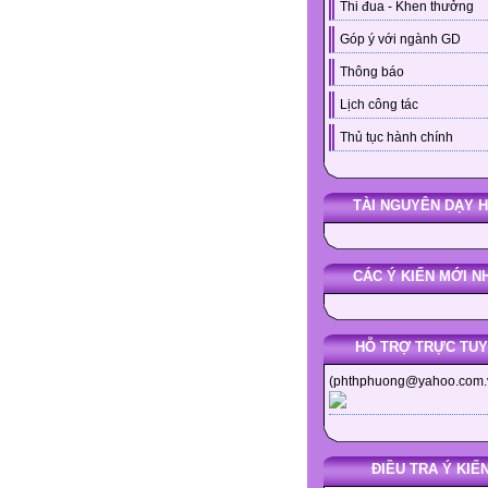
Thi đua - Khen thưởng
Góp ý với ngành GD
Thông báo
Lịch công tác
Thủ tục hành chính
TÀI NGUYÊN DẠY 
CÁC Ý KIẾN MỚI N
HỖ TRỢ TRỰC TU
(phthphuong@yahoo.com.
ĐIỀU TRA Ý KIẾ