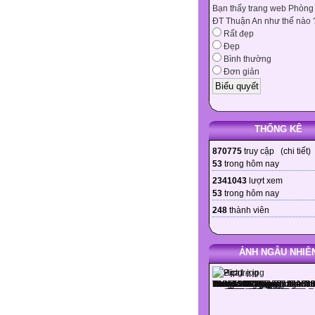
Bạn thấy trang web Phòng
ĐT Thuận An như thế nào 
Rất đẹp
Đẹp
Bình thường
Đơn giản
THỐNG KÊ
870775
truy cập (
chi tiết
)
53
trong hôm nay
2341043
lượt xem
53
trong hôm nay
248
thành viên
ẢNH NGẪU NHIÊ