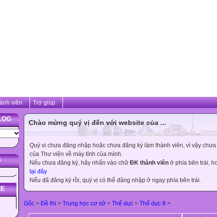
ành viên
Trợ giúp
LOG
Chào mừng quý vị đến với website của ...
Quý vị chưa đăng nhập hoặc chưa đăng ký làm thành viên, vì vậy chưa th
của Thư viện về máy tính của mình.
G
Nếu chưa đăng ký, hãy nhấn vào chữ
ĐK thành viên
ở phía bên trái, 
tại đây
Nếu đã đăng ký rồi, quý vị có thể đăng nhập ở ngay phía bên trái.
TE
Gốc
>
Đề thi
>
Trung học cơ sở
>
Thể dục
>
Thể dục 8
>