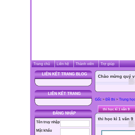
Trang chủ
Liên hệ
Thành viên
Trợ giúp
LIÊN KẾT TRANG BLOG
Chào mừng quý vị 
LIÊN KẾT TRANG
Gốc
>
Đề thi
>
Trung họ
thi học kì 1 văn 9
ĐĂNG NHẬP
thi học kì 1 văn 9
Tên truy nhập
Mật khẩu