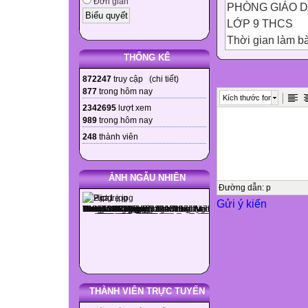
Đơn giản
PHÒNG GIÁO D
LỚP 9 THCS
Thời gian làm bà
THỐNG KÊ
872247
truy cập (
chi tiết
)
MA TRẬN ĐỀ KI
877
trong hôm nay
Kích thước font
MÔN NGỮ VĂN
2342695
lượt xem
989
trong hôm nay
Thời gian làm bà
248
thành viên
Cấp độ
Chủ đề

ẢNH NGẪU NHIÊN
Nhận biết
Đường dẫn
:
p
Gửi ý kiến

Thông hiểu

Vận dụng

Cộng
THÀNH VIÊN TRỰC TUYẾN
