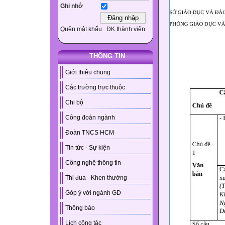
Ghi nhớ
Quên mật khẩu
ĐK thành viên
THÔNG TIN
Giới thiệu chung
Các trường trực thuộc
Chi bộ
Công đoàn ngành
Đoàn TNCS HCM
Tin tức - Sự kiện
Công nghệ thông tin
Thi đua - Khen thưởng
Góp ý với ngành GD
Thông báo
Lịch công tác