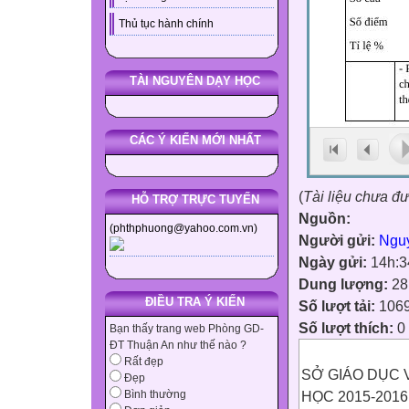
Thủ tục hành chính
TÀI NGUYÊN DẠY HỌC
CÁC Ý KIẾN MỚI NHẤT
(
Tài liệu chưa đ
HỖ TRỢ TRỰC TUYẾN
Nguồn:
(phthphuong@yahoo.com.vn)
Người gửi:
Ngu
Ngày gửi:
14h:3
Dung lượng:
28
ĐIỀU TRA Ý KIẾN
Số lượt tải:
106
Số lượt thích:
0
Bạn thấy trang web Phòng GD-
ĐT Thuận An như thế nào ?
Rất đẹp
SỞ GIÁO DỤC 
Đẹp
HỌC 2015-2016
Bình thường