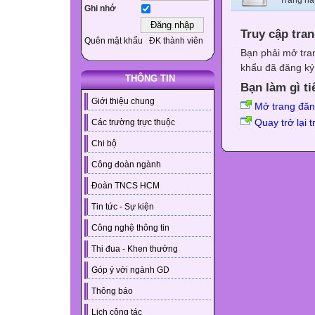
Trang nà
Ghi nhớ
Truy cập tra
Quên mật khẩu
ĐK thành viên
Bạn phải mở tra
khẩu đã đăng ký 
THÔNG TIN
Bạn làm gì ti
Giới thiệu chung
Mở trang đă
Quay trở lại 
Các trường trực thuộc
Chi bộ
Công đoàn ngành
Đoàn TNCS HCM
Tin tức - Sự kiện
Công nghệ thông tin
Thi đua - Khen thưởng
Góp ý với ngành GD
Thông báo
Lịch công tác