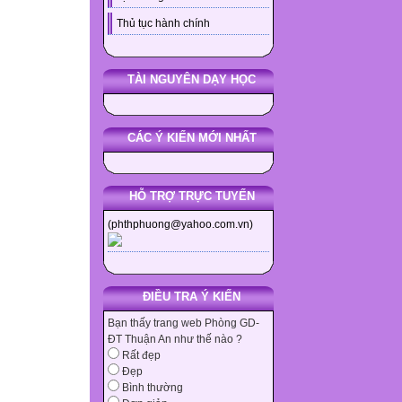
Thủ tục hành chính
TÀI NGUYÊN DẠY HỌC
CÁC Ý KIẾN MỚI NHẤT
HỖ TRỢ TRỰC TUYẾN
(phthphuong@yahoo.com.vn)
ĐIỀU TRA Ý KIẾN
Bạn thấy trang web Phòng GD-
ĐT Thuận An như thế nào ?
Rất đẹp
Đẹp
Bình thường