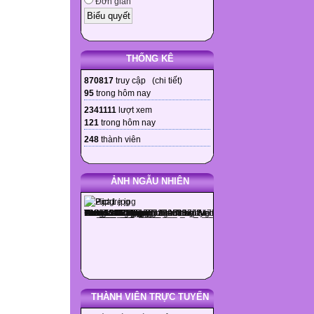
Đơn giản
THỐNG KÊ
870817
truy cập (
chi tiết
)
95
trong hôm nay
2341111
lượt xem
121
trong hôm nay
248
thành viên
ẢNH NGẪU NHIÊN
THÀNH VIÊN TRỰC TUYẾN