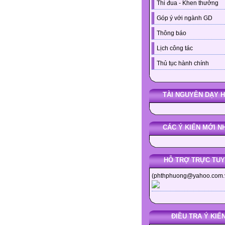
Thi đua - Khen thưởng
Góp ý với ngành GD
Thông báo
Lịch công tác
Thủ tục hành chính
TÀI NGUYÊN DẠY 
CÁC Ý KIẾN MỚI N
HỖ TRỢ TRỰC TU
(phthphuong@yahoo.com.
ĐIỀU TRA Ý KIẾ