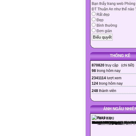
Bạn thấy trang web Phòng
ĐT Thuận An như thế nào 
Rất đẹp
Đẹp
Bình thường
Đơn giản
THỐNG KÊ
870820
truy cập (
chi tiết
)
98
trong hôm nay
2341114
lượt xem
124
trong hôm nay
248
thành viên
ẢNH NGẪU NHIÊ