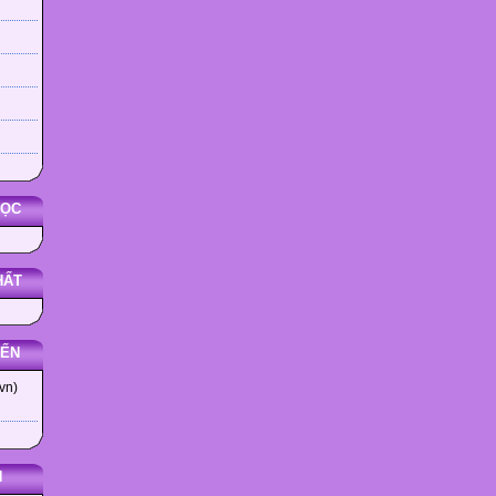
HỌC
HẤT
YẾN
vn)
N