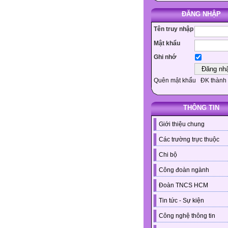
ĐĂNG NHẬP
Tên truy nhập
Mật khẩu
Ghi nhớ
Quên mật khẩu
ĐK thành 
THÔNG TIN
Giới thiệu chung
Các trường trực thuộc
Chi bộ
Công đoàn ngành
Đoàn TNCS HCM
Tin tức - Sự kiện
Công nghệ thông tin