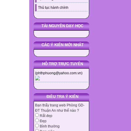
Thủ tục hành chính
TÀI NGUYÊN DẠY HỌC
CÁC Ý KIẾN MỚI NHẤT
HỖ TRỢ TRỰC TUYẾN
(phthphuong@yahoo.com.vn)
ĐIỀU TRA Ý KIẾN
Bạn thấy trang web Phòng GD-
ĐT Thuận An như thế nào ?
Rất đẹp
Đẹp
Bình thường