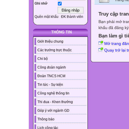
Trang nà
Ghi nhớ
Truy cập tra
Quên mật khẩu
ĐK thành viên
Bạn phải mở tra
khẩu đã đăng ký 
THÔNG TIN
Bạn làm gì ti
Giới thiệu chung
Mở trang đă
Quay trở lại 
Các trường trực thuộc
Chi bộ
Công đoàn ngành
Đoàn TNCS HCM
Tin tức - Sự kiện
Công nghệ thông tin
Thi đua - Khen thưởng
Góp ý với ngành GD
Thông báo
Lịch công tác