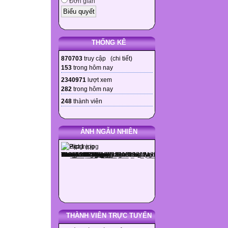
Đơn giản
THỐNG KÊ
870703
truy cập (
chi tiết
)
153
trong hôm nay
2340971
lượt xem
282
trong hôm nay
248
thành viên
ẢNH NGẪU NHIÊN
THÀNH VIÊN TRỰC TUYẾN