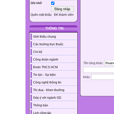
Ghi nhớ
Quên mật khẩu
ĐK thành viên
THÔNG TIN
Giới thiệu chung
Các trường trực thuộc
Chi bộ
Công đoàn ngành
Tên blog khác:
Đoàn TNCS HCM
Tin tức - Sự kiện
khác:
Công nghệ thông tin
Thi đua - Khen thưởng
Góp ý với ngành GD
Thông báo
Lịch công tác