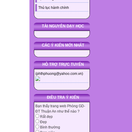
Thủ tục hành chính
TÀI NGUYÊN DẠY HỌC
CÁC Ý KIẾN MỚI NHẤT
HỖ TRỢ TRỰC TUYẾN
(phthphuong@yahoo.com.vn)
ĐIỀU TRA Ý KIẾN
Bạn thấy trang web Phòng GD-
ĐT Thuận An như thế nào ?
Rất đẹp
Đẹp
Bình thường