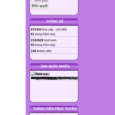
Đơn giản
THỐNG KÊ
872354
truy cập (
chi tiết
)
61
trong hôm nay
2342829
lượt xem
65
trong hôm nay
248
thành viên
ẢNH NGẪU NHIÊN
THÀNH VIÊN TRỰC TUYẾN