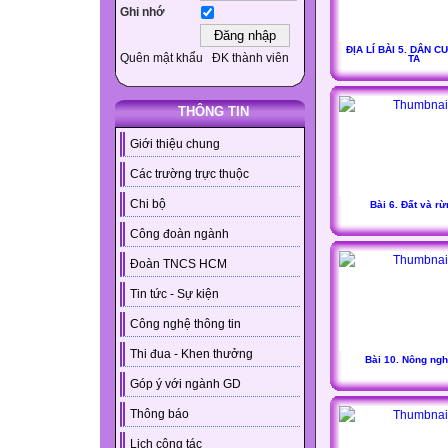
Ghi nhớ
ĐỊA LÍ BÀI 5. DÂN 
Quên mật khẩu
ĐK thành viên
TA
THÔNG TIN
Giới thiệu chung
Các trường trực thuộc
Chi bộ
Bài 6. Đất và r
Công đoàn ngành
Đoàn TNCS HCM
Tin tức - Sự kiện
Công nghệ thông tin
Thi đua - Khen thưởng
Bài 10. Nông ngh
Góp ý với ngành GD
Thông báo
Lịch công tác