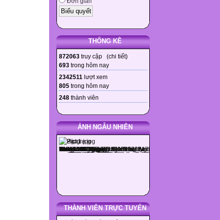
Đơn giản
THỐNG KÊ
872063
truy cập (
chi tiết
)
693
trong hôm nay
2342511
lượt xem
805
trong hôm nay
248
thành viên
ẢNH NGẪU NHIÊN
THÀNH VIÊN TRỰC TUYẾN