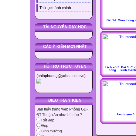
Thủ tục hành chính
Bài 14. Giao thông v
TÀI NGUYÊN DẠY HỌC
CÁC Ý KIẾN MỚI NHẤT
HỖ TRỢ TRỰC TUYẾN
Lịch sử 5. Bài 3. Cu
công ... kinh thàn
(phthphuong@yahoo.com.vn)
ĐIỀU TRA Ý KIẾN
Bạn thấy trang web Phòng GD-
kechuyen 5
ĐT Thuận An như thế nào ?
Rất đẹp
Đẹp
Bình thường