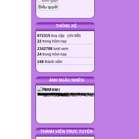
Đơn giản
THỐNG KÊ
872315
truy cập (
chi tiết
)
22
trong hôm nay
2342788
lượt xem
24
trong hôm nay
248
thành viên
ẢNH NGẪU NHIÊN
THÀNH VIÊN TRỰC TUYẾN