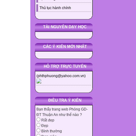
Thủ tục hành chính
TÀI NGUYÊN DẠY HỌC
CÁC Ý KIẾN MỚI NHẤT
HỖ TRỢ TRỰC TUYẾN
(phthphuong@yahoo.com.vn)
ĐIỀU TRA Ý KIẾN
Bạn thấy trang web Phòng GD-
ĐT Thuận An như thế nào ?
Rất đẹp
Đẹp
Bình thường