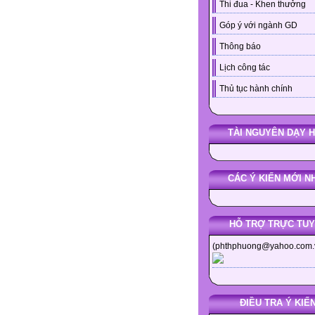
Thi đua - Khen thưởng
Góp ý với ngành GD
Thông báo
Lịch công tác
Thủ tục hành chính
TÀI NGUYÊN DẠY 
CÁC Ý KIẾN MỚI N
HỖ TRỢ TRỰC TU
(phthphuong@yahoo.com.
ĐIỀU TRA Ý KIẾ