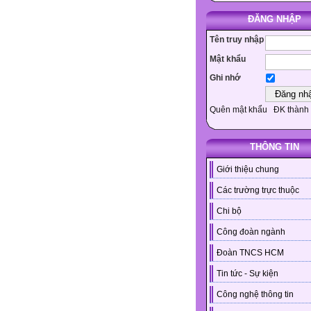
ĐĂNG NHẬP
Tên truy nhập
Mật khẩu
Ghi nhớ
Quên mật khẩu
ĐK thành 
THÔNG TIN
Giới thiệu chung
Các trường trực thuộc
Chi bộ
Công đoàn ngành
Đoàn TNCS HCM
Tin tức - Sự kiện
Công nghệ thông tin