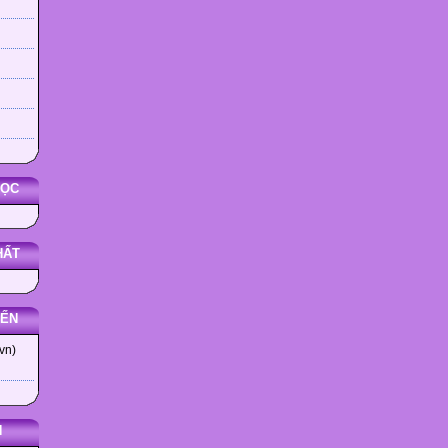
HỌC
HẤT
YẾN
vn)
N