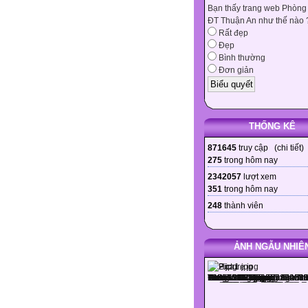
Bạn thấy trang web Phòng
ĐT Thuận An như thế nào 
Rất đẹp
Đẹp
Bình thường
Đơn giản
THỐNG KÊ
871645
truy cập (
chi tiết
)
275
trong hôm nay
2342057
lượt xem
351
trong hôm nay
248
thành viên
ẢNH NGẪU NHIÊ