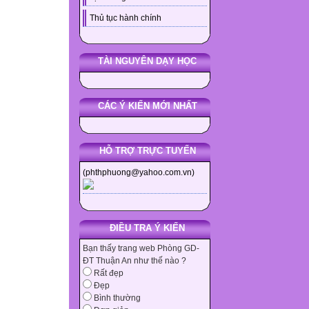
Thủ tục hành chính
TÀI NGUYÊN DẠY HỌC
CÁC Ý KIẾN MỚI NHẤT
HỖ TRỢ TRỰC TUYẾN
(phthphuong@yahoo.com.vn)
ĐIỀU TRA Ý KIẾN
Bạn thấy trang web Phòng GD-
ĐT Thuận An như thế nào ?
Rất đẹp
Đẹp
Bình thường