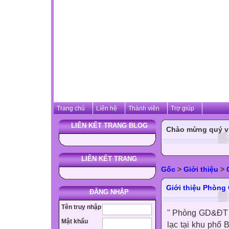
Trang chủ
Liên hệ
Thành viên
Trợ giúp
LIÊN KẾT TRANG BLOG
Chào mừng quý vị 
LIÊN KẾT TRANG
Gốc
>
Giới thiệu
>
Giới thiệu Phòng 
ĐĂNG NHẬP
Tên truy nhập
" Phòng GD&ĐT T
Mật khẩu
lạc tại khu phố