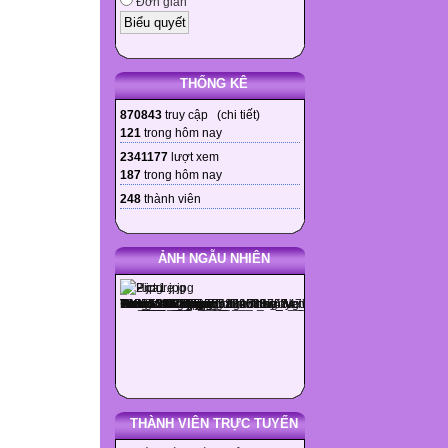
Đơn giản
THỐNG KÊ
870843
truy cập (
chi tiết
)
121
trong hôm nay
2341177
lượt xem
187
trong hôm nay
248
thành viên
ẢNH NGẪU NHIÊN
THÀNH VIÊN TRỰC TUYẾN